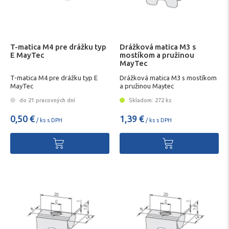
T-matica M4 pre drážku typ
Drážková matica M3 s
E MayTec
mostíkom a pružinou
MayTec
T-matica M4 pre drážku typ E
Drážková matica M3 s mostíkom
MayTec
a pružinou Maytec
do 21 pracovných dní
Skladom: 272 ks
0,50 €
1,39 €
/ ks s DPH
/ ks s DPH