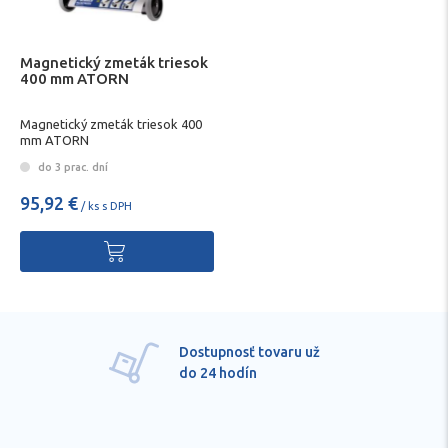
Magnetický zmeták triesok
400 mm ATORN
Magnetický zmeták triesok 400
mm ATORN
do 3 prac. dní
95,92 €
/ ks s DPH
ru už
Pre každú položku
technické kvalifikov
poradenstvo