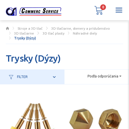
0
Stroje a 3D tlač
3D tlačiarne, skenery a príslušenstvo
3D tlačiarne
3D tlač plasty
Náhradné diely
Trysky (Dýzy)
Trysky (Dýzy)
Podľa odporúčania
FILTER