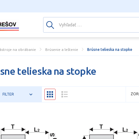
ástroje na obrábanie
Brúsenie a leštenie
Brúsne telieska na stopke
sne telieska na stopke
ZOR
FILTER