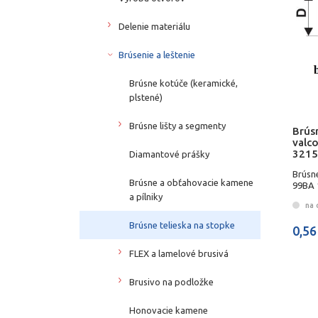
Delenie materiálu
Brúsenie a leštenie
Brúsne kotúče (keramické,
plstené)
Brúsne lišty a segmenty
Brús
valc
3215
Diamantové prášky
Brúsn
Brúsne a obťahovacie kamene
99BA 
a pílniky
na 
Brúsne telieska na stopke
0,56
FLEX a lamelové brusivá
Brusivo na podložke
Honovacie kamene