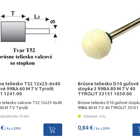
ne teliesko T52 12x25-6x40
Brúsne teliesko D10 guľové
vé 99BA 60 M 7 V Tyrolit
stopka 3 99BA 80 M 7 V 40
1 1241.00
TYROLIT 33151 1030.00
e teliesko valcove T52 12x25-6x40
Brúsne teliesko D10 guľové stopk
0 M 7 V Tyrolit
99BA 80 M 7 V 40 TYROLIT 33151
1030.00
objednávku 10 dní
Skladom: 6 ks
 €
0,84 €
/ ks s DPH
/ ks s DPH