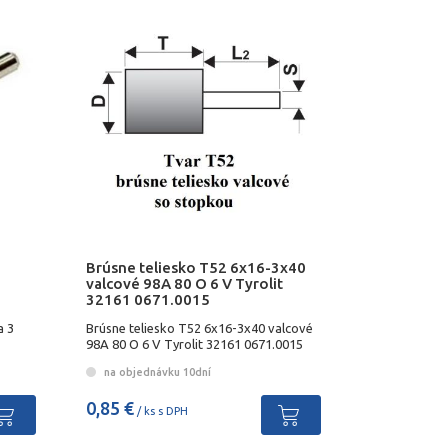
Brúsne teliesko T52 6x16-3x40
valcové 98A 80 O 6 V Tyrolit
32161 0671.0015
a 3
Brúsne teliesko T52 6x16-3x40 valcové
98A 80 O 6 V Tyrolit 32161 0671.0015
na objednávku 10dní
0,85 €
/ ks s DPH