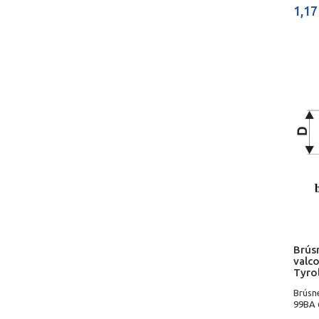
1,17
Brús
valc
Tyro
Brúsn
99BA 