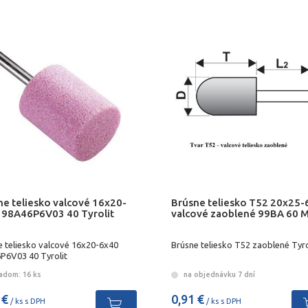
ne teliesko valcové 16x20-
Brúsne teliesko T52 20x25-
 98A46P6V03 40 Tyrolit
valcové zaoblené 99BA 60 M
e teliesko valcové 16x20-6x40
Brúsne teliesko T52 zaoblené Tyro
P6V03 40 Tyrolit
adom: 16 ks
na objednávku 7 dní
 €
0,91 €
/ ks s DPH
/ ks s DPH