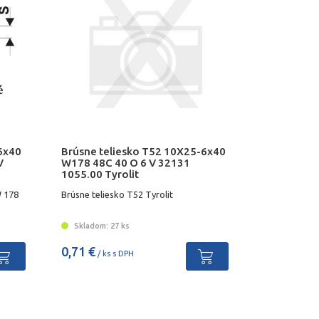
6x40
Brúsne teliesko T52 10X25-6x40
V
W178 48C 40 O 6 V 32131
1055.00 Tyrolit
W 178
Brúsne teliesko T52 Tyrolit
Skladom: 27 ks
0,71 €
/ ks s DPH