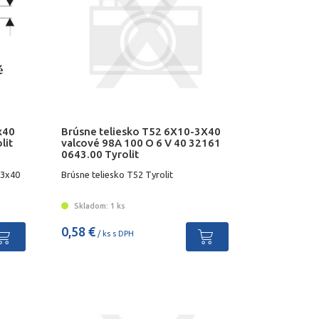
x40
Brúsne teliesko T52 6X10-3X40
lit
valcové 98A 100 O 6 V 40 32161
0643.00 Tyrolit
-3x40
Brúsne teliesko T52 Tyrolit
Skladom: 1 ks
0,58 €
/ ks s DPH