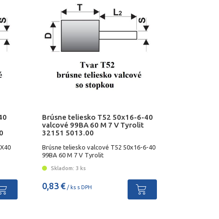
40
Brúsne teliesko T52 50x16-6-40
valcové 99BA 60 M 7 V Tyrolit
0
32151 5013.00
3X40
Brúsne teliesko valcové T52 50x16-6-40
99BA 60 M 7 V Tyrolit
Skladom: 3 ks
0,83 €
/ ks s DPH