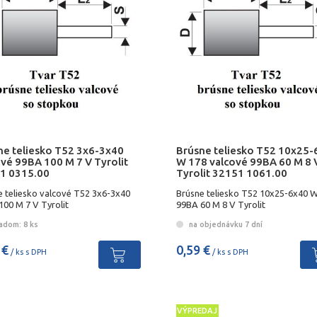
ne teliesko T52 3x6-3x40
Brúsne teliesko T52 10x25-
ové 99BA 100 M 7 V Tyrolit
W 178 valcové 99BA 60 M 8 
1 0315.00
Tyrolit 32151 1061.00
e teliesko valcové T52 3x6-3x40
Brúsne teliesko T52 10x25-6x40 
100 M 7 V Tyrolit
99BA 60 M 8 V Tyrolit
adom: 8 ks
na objednávku 7 dní
 €
0,59 €
/ ks s DPH
/ ks s DPH
VÝPREDAJ