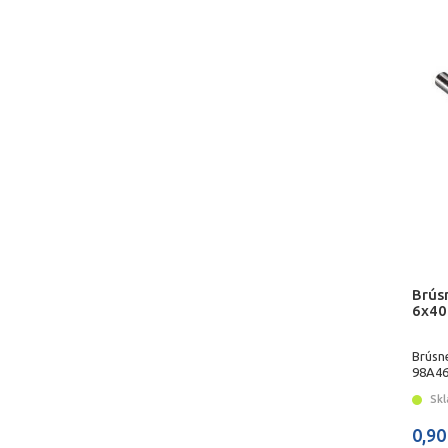
Brús
6x40
Brúsn
98A46
Skl
0,90