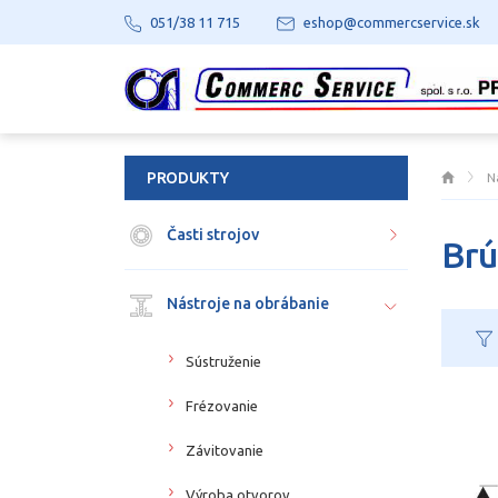
051/38 11 715
eshop@commercservice.sk
PRODUKTY
N
Časti strojov
Brú
Nástroje na obrábanie
Sústruženie
Frézovanie
Závitovanie
Výroba otvorov