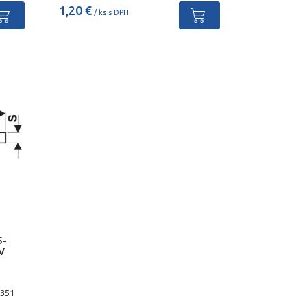
1,20 €
/ ks s DPH
5-
V
2351