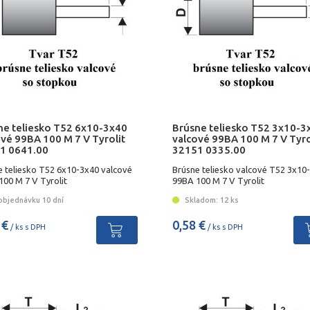
ne teliesko T52 6x10-3x40
Brúsne teliesko T52 3x10-3
ové 99BA 100 M 7 V Tyrolit
valcové 99BA 100 M 7 V Tyro
1 0641.00
32151 0335.00
e teliesko T52 6x10-3x40 valcové
Brúsne teliesko valcové T52 3x10
100 M 7 V Tyrolit
99BA 100 M 7 V Tyrolit
objednávku 10 dní
Skladom: 12 ks
 €
0,58 €
/ ks s DPH
/ ks s DPH