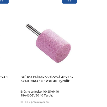
-6x40
Brúsne teliesko valcové 40x25-
6x40 98A46O5V30 40 Tyrolit
Brúsne teliesko 40x25-6x40
98A46O5V30 40 Tyrolit
do 7 pracovných dní