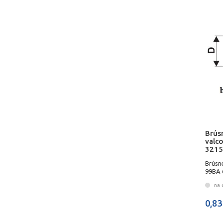
Brús
valco
3215
Brúsn
99BA 6
na 
0,83