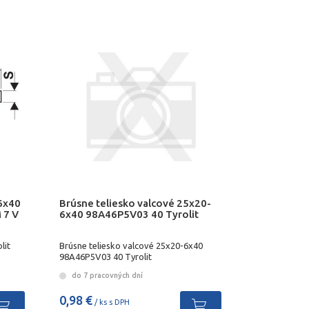
6x40
Brúsne teliesko valcové 25x20-
 7 V
6x40 98A46P5V03 40 Tyrolit
lit
Brúsne teliesko valcové 25x20-6x40
98A46P5V03 40 Tyrolit
do 7 pracovných dní
0,98 €
/ ks s DPH