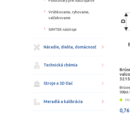
Polotovary pre nástrojárov
Vrúbkovanie, ryhovanie,
valčekovanie
SIMTEK nástroje
Náradie, dielňa, domácnosť
Technická chémia
Brús
valco
3215
Stroje a 3D tlač
Brúsn
99BA 8
Skl
Meradlá a kalibrácia
0,76