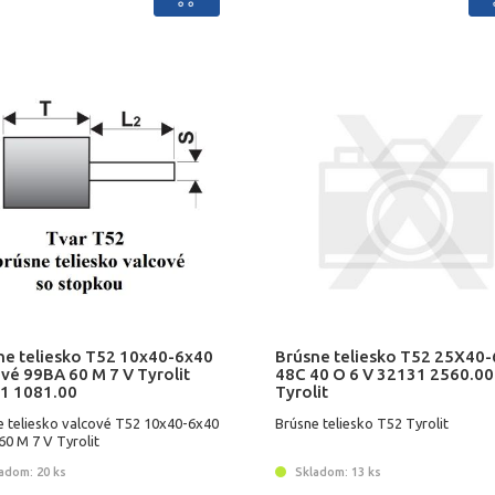
ne teliesko T52 10x40-6x40
Brúsne teliesko T52 25X40
vé 99BA 60 M 7 V Tyrolit
48C 40 O 6 V 32131 2560.00
1 1081.00
Tyrolit
e teliesko valcové T52 10x40-6x40
Brúsne teliesko T52 Tyrolit
0 M 7 V Tyrolit
adom: 20 ks
Skladom: 13 ks