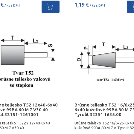
 €
1,19 €
/ ks s DPH
/ ks s DPH
ne teliesko T52 12x40-6x40
Brúsne teliesko T52 16/6x2
ové 99BA 60 M 7 V30 40
6x40 kužeľové 99BA 80 M 7 
lit 32151-1261001
Tyrolit 32351 1635.00
e teliesko T52ZY 12x40-6x40
Brúsne teleisko T52 16/6x25-6x40
60 M 7 V30 40
kužeľové 99BA 80 M 7 V Tyrolit 3
1635.00