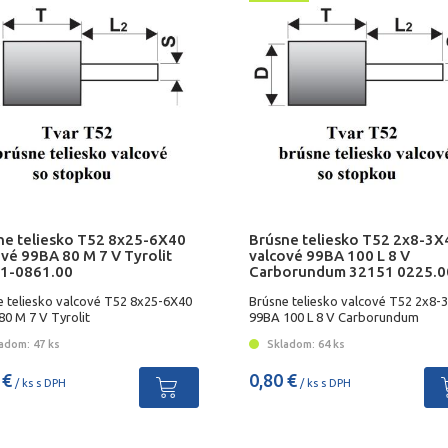
ne teliesko T52 8x25-6X40
Brúsne teliesko T52 2x8-3X
vé 99BA 80 M 7 V Tyrolit
valcové 99BA 100 L 8 V
1-0861.00
Carborundum 32151 0225.0
e teliesko valcové T52 8x25-6X40
Brúsne teliesko valcové T52 2x8-
0 M 7 V Tyrolit
99BA 100 L 8 V Carborundum
adom: 47 ks
Skladom: 64 ks
 €
0,80 €
/ ks s DPH
/ ks s DPH