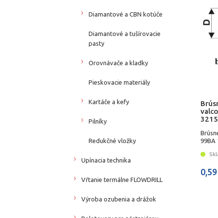
Diamantové a CBN kotúče
Diamantové a tušírovacie
pasty
Orovnávače a kladky
Pieskovacie materiály
Kartáče a kefy
Brús
valc
3215
Pilníky
Brúsn
Redukčné vložky
99BA 
Skl
Upínacia technika
0,59
Vŕtanie termálne FLOWDRILL
Výroba ozubenia a drážok