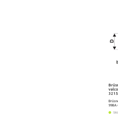
Brús
valco
3215
Brúsn
99BA 6
Skl