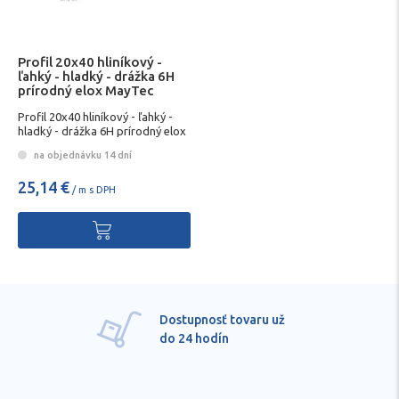
Profil 20x40 hliníkový -
ľahký - hladký - drážka 6H
prírodný elox MayTec
Profil 20x40 hliníkový - ľahký -
hladký - drážka 6H prírodný elox
MayTec
na objednávku 14 dní
25,14 €
/ m s DPH
Dostupnosť tovaru už
do 24 hodín