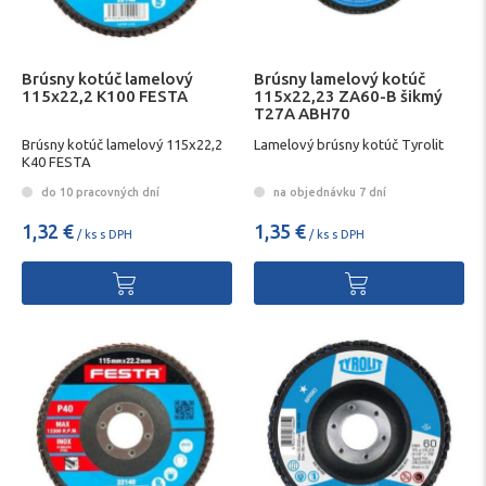
Brúsny kotúč lamelový
Brúsny lamelový kotúč
115x22,2 K100 FESTA
115x22,23 ZA60-B šikmý
T27A ABH70
Brúsny kotúč lamelový 115x22,2
Lamelový brúsny kotúč Tyrolit
K40 FESTA
do 10 pracovných dní
na objednávku 7 dní
1,32 €
1,35 €
/ ks s DPH
/ ks s DPH