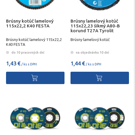
Brúsny kotúč lamelový
Brúsny lamelový kotúč
115x22,2 K40 FESTA
115x22,23 šikmý A80-B
korund T27A Tyrolit
Brúsny kotúč lamelový 115x22,2
Brúsny lamelový kotúč
K40 FESTA
do 10 pracovných dní
na objednávku 10 dní
1,43 €
1,44 €
/ ks s DPH
/ ks s DPH