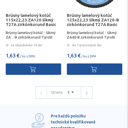
Brúsny lamelový kotúč
Brúsny lamelový kotúč
115x22,23 ZA120 šikmý
125x22,23 šikmý ZA120-B
T27A zirkónkorund Basic
zirkónkorund T27A Basic
Tyrolit 2in1
Tyrolit
Brúsny lamelový kotúč - šikmý
Brúsny lamelový kotúč - šikmý
ZA ..-B zirkónkorund Tyrolit
ZA40-B zirkónkorund Tyrolit
na objednávku 10 dní
do 7 pracovných dní
1,63 €
1,63 €
/ ks s DPH
/ ks s DPH
Strana:
1
Pre každú položku
technické kvalifikované
poradenstvo