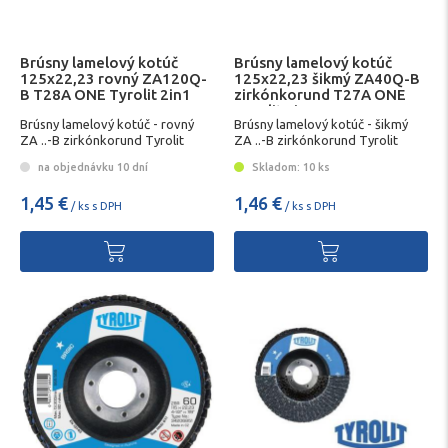
Brúsny lamelový kotúč
Brúsny lamelový kotúč
125x22,23 rovný ZA120Q-
125x22,23 šikmý ZA40Q-B
B T28A ONE Tyrolit 2in1
zirkónkorund T27A ONE
Tyrolit 2in1
Brúsny lamelový kotúč - rovný
Brúsny lamelový kotúč - šikmý
ZA ..-B zirkónkorund Tyrolit
ZA ..-B zirkónkorund Tyrolit
na objednávku 10 dní
Skladom: 10 ks
1,45 €
1,46 €
/ ks s DPH
/ ks s DPH