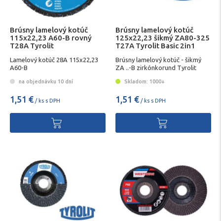
Brúsny lamelový kotúč
Brúsny lamelový kotúč
115x22,23 A60-B rovný
125x22,23 šikmý ZA80-325
T28A Tyrolit
T27A Tyrolit Basic 2in1
Lamelový kotúč 28A 115x22,23
Brúsny lamelový kotúč - šikmý
A60-B
ZA ..-B zirkónkorund Tyrolit
na objednávku 10 dní
Skladom: 1000+
1,51 €
1,51 €
/ ks s DPH
/ ks s DPH