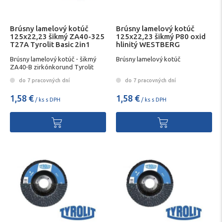
Brúsny lamelový kotúč
Brúsny lamelový kotúč
125x22,23 šikmý ZA40-325
125x22,23 šikmý P80 oxid
T27A Tyrolit Basic 2in1
hlinitý WESTBERG
Brúsny lamelový kotúč - šikmý
Brúsny lamelový kotúč
ZA40-B zirkónkorund Tyrolit
AKCIA
do 7 pracovných dní
do 7 pracovných dní
1,58 €
1,58 €
/ ks s DPH
/ ks s DPH