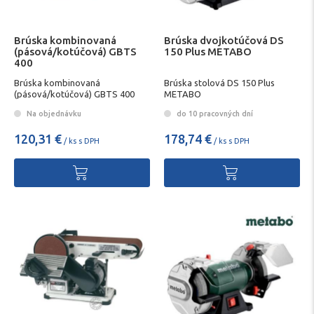
Brúska kombinovaná
Brúska dvojkotúčová DS
(pásová/kotúčová) GBTS
150 Plus METABO
400
Brúska kombinovaná
Brúska stolová DS 150 Plus
(pásová/kotúčová) GBTS 400
METABO
Na objednávku
do 10 pracovných dní
120,31 €
178,74 €
/ ks s DPH
/ ks s DPH