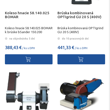
Koleso hnacie 58.140.025
Brúska kombinovaná
BOMAR
OPTIgrind GU 20 S (400V)
Koleso hnacie 58.140.025 BOMAR
Brúska kombinovaná OPTIgrind
k brúske bSander 150.200
GU 20 S (400V)
na objednávku 5 dní
do 10 pracovných dní
388,43 €
441,33 €
/ ks s DPH
/ ks s DPH