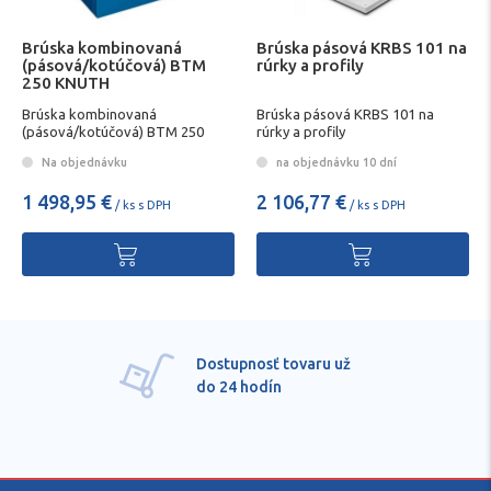
Brúska kombinovaná
Brúska pásová KRBS 101 na
(pásová/kotúčová) BTM
rúrky a profily
250 KNUTH
Brúska kombinovaná
Brúska pásová KRBS 101 na
(pásová/kotúčová) BTM 250
rúrky a profily
KNUTH
Na objednávku
na objednávku 10 dní
1 498,95 €
2 106,77 €
/ ks s DPH
/ ks s DPH
Pre každú položku
technické kvalifikované
poradenstvo