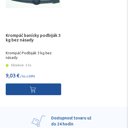
Krompáč banícky podbiják 3
kg bez násady
Krompáč Podbiják 3 kg bez
násady
Skladom: 3 ks
9,03 €
/ ks s DPH
Dostupnosť tovaru už
do 24 hodín