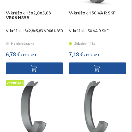
V-krúžok 13x2,8x5,83
V-krúžok 150 VA R SKF
VR06 N85B
V-krúžok 13x2,8x5,83 VR06 N85B
V-krúžok 150 VA R SKF
Na objednávku
Skladom: 4 ks
6,78 €
7,18 €
/ ks s DPH
/ ks s DPH
VÝPREDAJ