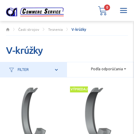
0
Časti strojov
Tesnenia
V-krúžky
V-krúžky
Podľa odporúčania
FILTER
VÝPREDAJ