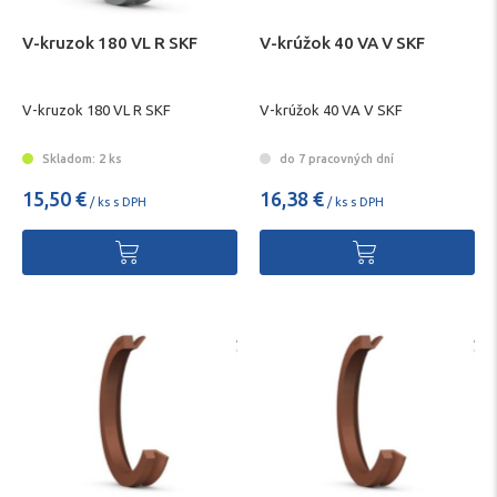
V-kruzok 180 VL R SKF
V-krúžok 40 VA V SKF
V-kruzok 180 VL R SKF
V-krúžok 40 VA V SKF
Skladom: 2 ks
do 7 pracovných dní
15,50 €
16,38 €
/ ks s DPH
/ ks s DPH