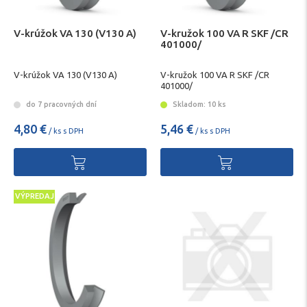
V-krúžok VA 130 (V130 A)
V-kružok 100 VA R SKF /CR
401000/
V-krúžok VA 130 (V130 A)
V-kružok 100 VA R SKF /CR
401000/
do 7 pracovných dní
Skladom: 10 ks
4,80 €
5,46 €
/ ks s DPH
/ ks s DPH
VÝPREDAJ