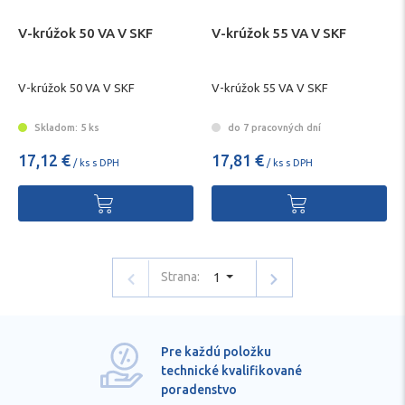
V-krúžok 50 VA V SKF
V-krúžok 55 VA V SKF
V-krúžok 50 VA V SKF
V-krúžok 55 VA V SKF
Skladom: 5 ks
do 7 pracovných dní
17,12 €
17,81 €
/ ks s DPH
/ ks s DPH
Strana:
1
Pre každú položku
technické kvalifikované
poradenstvo