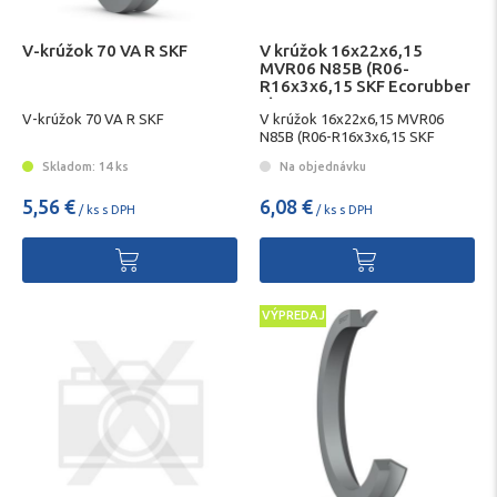
V-krúžok 70 VA R SKF
V krúžok 16x22x6,15
MVR06 N85B (R06-
R16x3x6,15 SKF Ecorubber
1)
V-krúžok 70 VA R SKF
V krúžok 16x22x6,15 MVR06
N85B (R06-R16x3x6,15 SKF
Ecorubber 1)
Skladom: 14 ks
Na objednávku
5,56 €
6,08 €
/ ks s DPH
/ ks s DPH
VÝPREDAJ