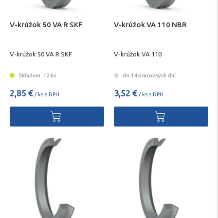
V-krúžok 50 VA R SKF
V-krúžok VA 110 NBR
V-krúžok 50 VA R SKF
V-krúžok VA 110
Skladom: 12 ks
do 14 pracovných dní
2,85 €
3,52 €
/ ks s DPH
/ ks s DPH