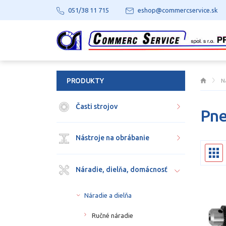
051/38 11 715
eshop@commercservice.sk
PRODUKTY
N
Časti strojov
Pne
Nástroje na obrábanie
Náradie, dielňa, domácnosť
Náradie a dielňa
Ručné náradie