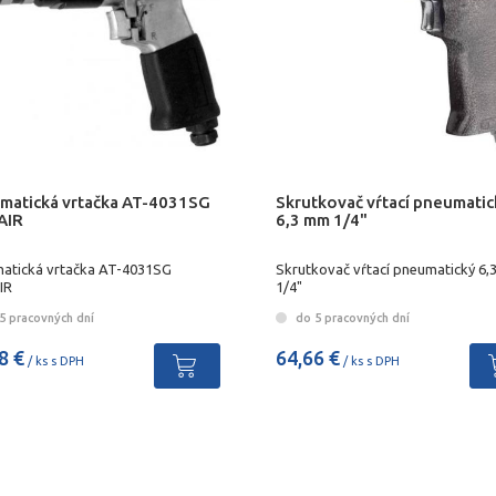
matická vrtačka AT-4031SG
Skrutkovač vŕtací pneumatic
AIR
6,3 mm 1/4"
atická vrtačka AT-4031SG
Skrutkovač vŕtací pneumatický 6
IR
1/4"
5 pracovných dní
do 5 pracovných dní
8 €
64,66 €
/ ks s DPH
/ ks s DPH