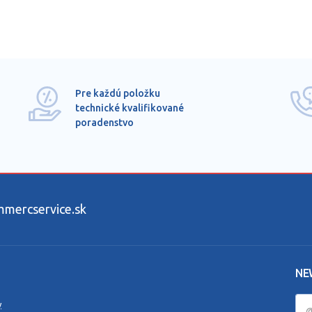
Pre každú položku
technické kvalifikované
poradenstvo
ercservice.sk
NE
y