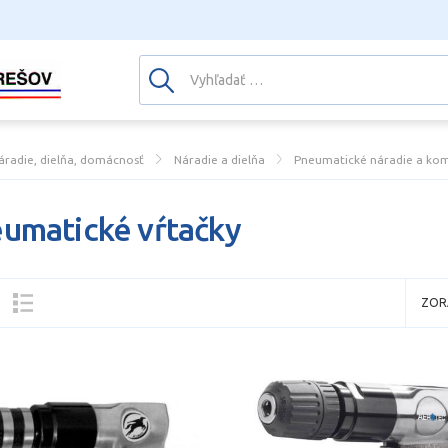
áradie, dielňa, domácnosť
Náradie a dielňa
Pneumatické náradie a ko
umatické vŕtačky
ZOR