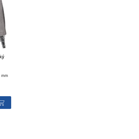
ký
,3 mm