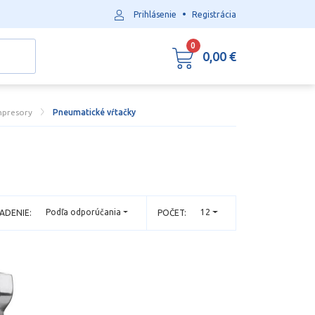
•
Prihlásenie
Registrácia
0
0,00 €
mpresory
Pneumatické vŕtačky
Podľa odporúčania
12
ADENIE:
POČET: