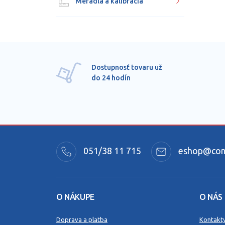
Meradlá a kalibrácia
Dostupnosť tovaru už
do 24 hodín
051/38 11 715
eshop@comm
O NÁKUPE
O NÁS
Doprava a platba
Kontakt