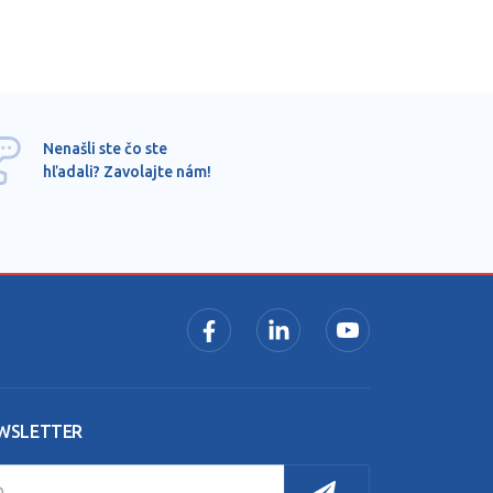
Ponu
Nenašli ste čo ste
mimo
hľadali? Zavolajte nám!
dopy
pros
WSLETTER