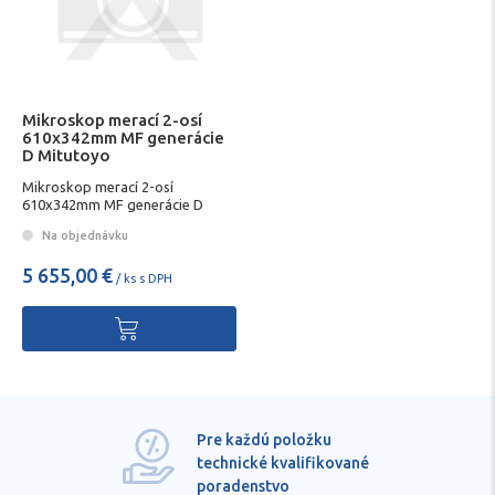
Mikroskop merací 2-osí
610x342mm MF generácie
D Mitutoyo
Mikroskop merací 2-osí
610x342mm MF generácie D
Mitutoyo
Na objednávku
5 655,00 €
/ ks s DPH
Pre každú položku
technické kvalifikované
poradenstvo