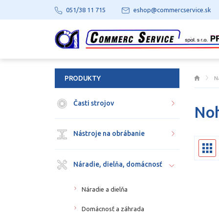
051/38 11 715
eshop@commercservice.sk
PRODUKTY
N
Časti strojov
Noh
Nástroje na obrábanie
Náradie, dielňa, domácnosť
Náradie a dielňa
Domácnosť a záhrada