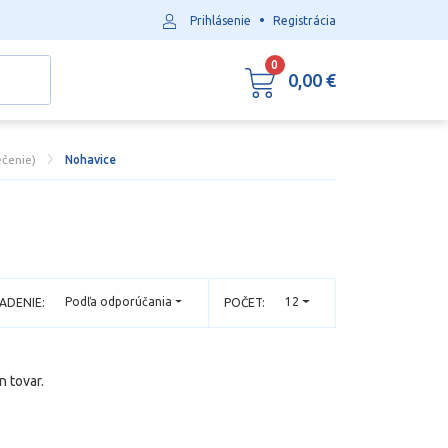
•
Prihlásenie
Registrácia
0
0,00 €
čenie)
Nohavice
Podľa odporúčania
12
ADENIE:
POČET:
n tovar.