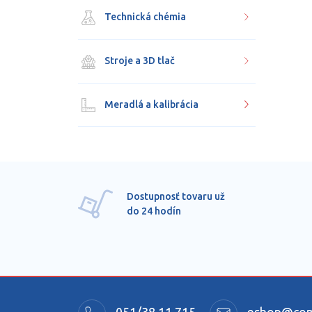
Technická chémia
Stroje a 3D tlač
Meradlá a kalibrácia
Dostupnosť tovaru už
do 24 hodín
051/38 11 715
eshop@comm