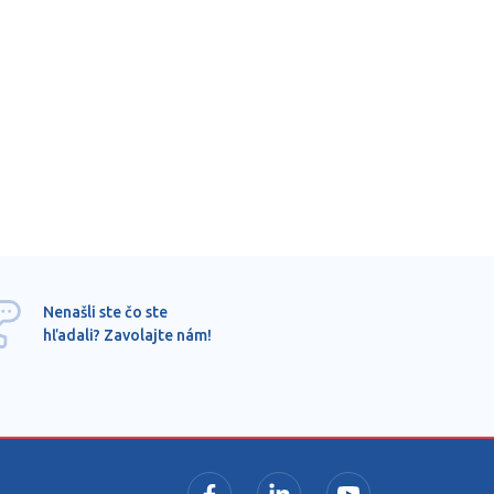
Ponu
Nenašli ste čo ste
mimo
hľadali? Zavolajte nám!
dopy
pros