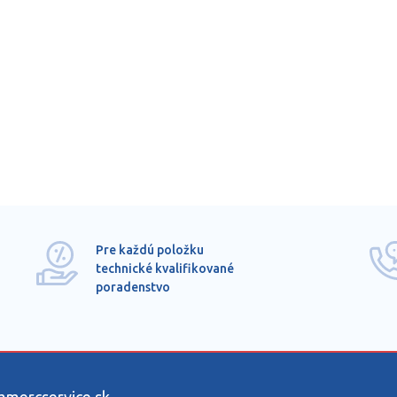
Pre každú položku
technické kvalifikované
poradenstvo
ercservice.sk