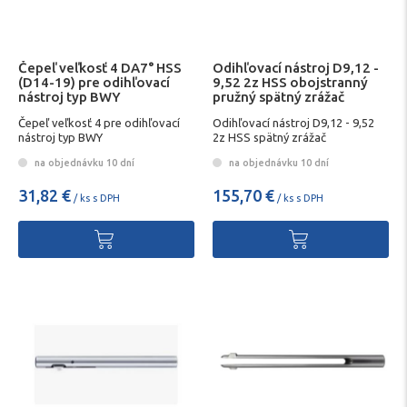
Čepeľ veľkosť 4 DA7° HSS
Odihľovací nástroj D9,12 -
(D14-19) pre odihľovací
9,52 2z HSS obojstranný
nástroj typ BWY
pružný spätný zrážač
Čepeľ veľkosť 4 pre odihľovací
Odihľovací nástroj D9,12 - 9,52
nástroj typ BWY
2z HSS spätný zrážač
na objednávku 10 dní
na objednávku 10 dní
31,82 €
155,70 €
/ ks s DPH
/ ks s DPH