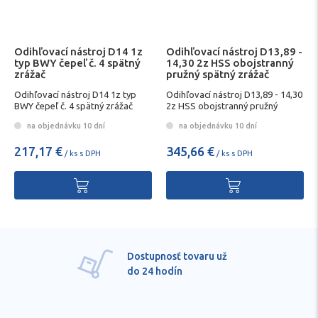
Odihľovací nástroj D14 1z
Odihľovací nástroj D13,89 -
typ BWY čepeľ č. 4 spätný
14,30 2z HSS obojstranný
zrážač
pružný spätný zrážač
Odihľovací nástroj D14 1z typ
Odihľovací nástroj D13,89 - 14,30
BWY čepeľ č. 4 spätný zrážač
2z HSS obojstranný pružný
spätný zrážač
na objednávku 10 dní
na objednávku 10 dní
217,17 €
345,66 €
/ ks s DPH
/ ks s DPH
Dostupnosť tovaru už
do 24 hodín