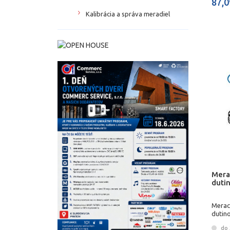
87,0
Kalibrácia a správa meradiel
Mera
duti
Merac
dutin
do 