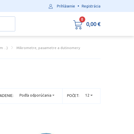
•
Prihlásenie
Registrácia
0
0,00 €
 ...)
Mikrometre, pasametre a dutinomery
Podľa odporúčania
12
ADENIE:
POČET: