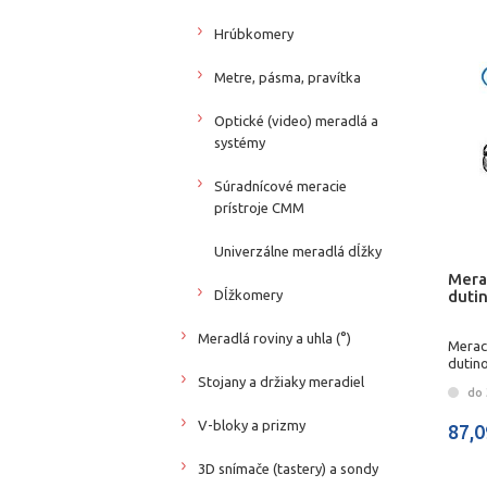
Hrúbkomery
Metre, pásma, pravítka
Optické (video) meradlá a
systémy
Súradnícové meracie
prístroje CMM
Univerzálne meradlá dĺžky
Mera
Dĺžkomery
duti
Meradlá roviny a uhla (°)
Merac
dutin
Stojany a držiaky meradiel
do 
V-bloky a prizmy
87,0
3D snímače (tastery) a sondy