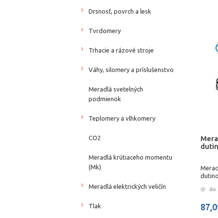
Drsnosť, povrch a lesk
Tvrdomery
Trhacie a rázové stroje
Váhy, silomery a príslušenstvo
Meradlá svetelných
podmienok
Teplomery a vlhkomery
Mera
CO2
duti
Meradlá krútiaceho momentu
(Mk)
Merac
dutin
Meradlá elektrických veličín
do 
87,0
Tlak