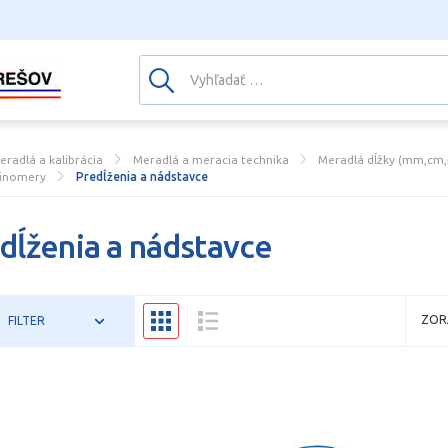
eradlá a kalibrácia
Meradlá a meracia technika
Meradlá dĺžky (mm,cm,m
inomery
Predĺženia a nádstavce
dĺženia a nádstavce
ZOR
FILTER