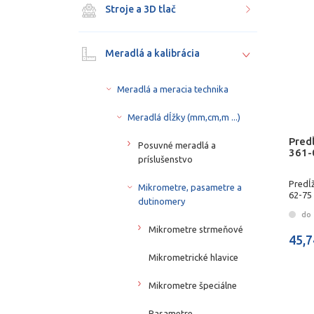
Stroje a 3D tlač
Meradlá a kalibrácia
Meradlá a meracia technika
Meradlá dĺžky (mm,cm,m ...)
Pred
Posuvné meradlá a
361-
príslušenstvo
Predĺ
Mikrometre, pasametre a
62-75
dutinomery
do 
Mikrometre strmeňové
45,7
Mikrometrické hlavice
Mikrometre špeciálne
Pasametre