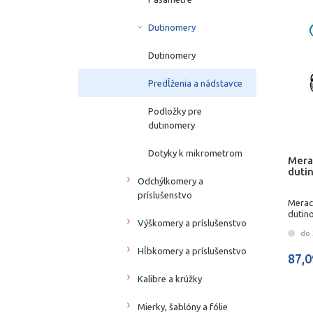
Dutinomery
Dutinomery
Predĺženia a nádstavce
Podložky pre
dutinomery
Dotyky k mikrometrom
Mera
duti
Odchýlkomery a
príslušenstvo
Merac
dutin
Výškomery a príslušenstvo
do 
Hĺbkomery a príslušenstvo
87,0
Kalibre a krúžky
Mierky, šablóny a fólie