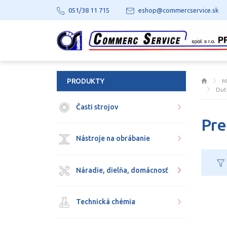
051/38 11 715
eshop@commercservice.sk
PRODUKTY
M
Dut
Časti strojov
Pre
Nástroje na obrábanie
Náradie, dielňa, domácnosť
Technická chémia