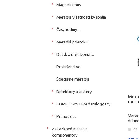
Magnetizmus
Meradlá vlastností kvapalín
Čas, hodiny ...
Meradlá prietoku
Dotyky, predĺženia ...
Príslušenstvo
Špeciálne meradlá
Detektory a testery
Mera
duti
COMET SYSTEM dataloggery
Merac
Prenos dát
dutin
Zákazkové meranie
do 
komponentov