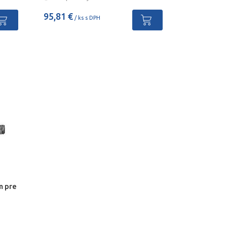
95,81 €
/ ks s DPH
m pre