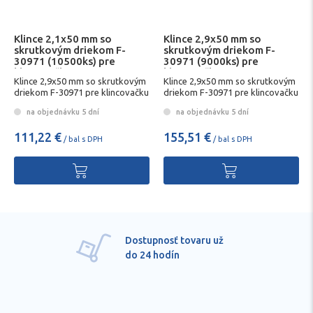
Klince 2,1x50 mm so
Klince 2,9x50 mm so
skrutkovým driekom F-
skrutkovým driekom F-
30971 (10500ks) pre
30971 (9000ks) pre
klincovačku AN902
klincovačku AN902
Klince 2,9x50 mm so skrutkovým
Klince 2,9x50 mm so skrutkovým
driekom F-30971 pre klincovačku
driekom F-30971 pre klincovačku
AN902
AN902
na objednávku 5 dní
na objednávku 5 dní
111,22 €
155,51 €
/ bal s DPH
/ bal s DPH
Dostupnosť tovaru už
do 24 hodín