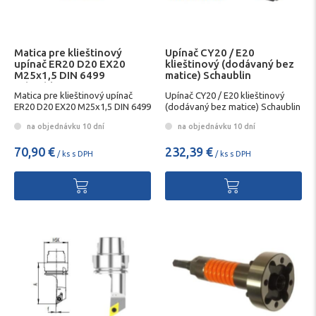
Matica pre klieštinový
Upínač CY20 / E20
upínač ER20 D20 EX20
klieštinový (dodávaný bez
M25x1,5 DIN 6499
matice) Schaublin
Schaublin
Matica pre klieštinový upínač
Upínač CY20 / E20 klieštinový
ER20 D20 EX20 M25x1,5 DIN 6499
(dodávaný bez matice) Schaublin
na objednávku 10 dní
na objednávku 10 dní
70,90 €
232,39 €
/ ks s DPH
/ ks s DPH