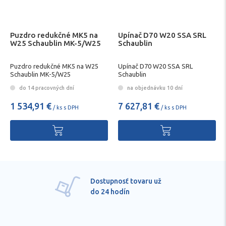
Puzdro redukčné MK5 na
Upínač D70 W20 SSA SRL
W25 Schaublin MK-5/W25
Schaublin
Puzdro redukčné MK5 na W25
Upínač D70 W20 SSA SRL
Schaublin MK-5/W25
Schaublin
do 14 pracovných dní
na objednávku 10 dní
1 534,91 €
7 627,81 €
/ ks s DPH
/ ks s DPH
Dostupnosť tovaru už
do 24 hodín