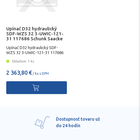
Upínač D32 hydraulický
SDF-WZS 32 3-UWIC-121-
31 117686 Schunk Saacke
Upínač D32 hydraulický SDF-
WZS 32 3-UWIC-121-31 117686
Schunk Saacke
Skladom: 1 ks
2 363,80 €
/ ks s DPH
Dostupnosť tovaru už
do 24 hodín