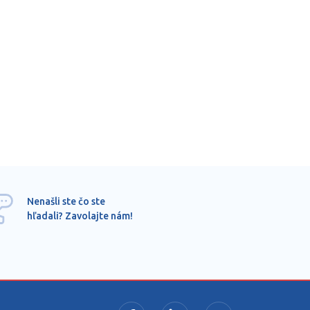
Ponu
Nenašli ste čo ste
mimo
hľadali? Zavolajte nám!
dopy
pros