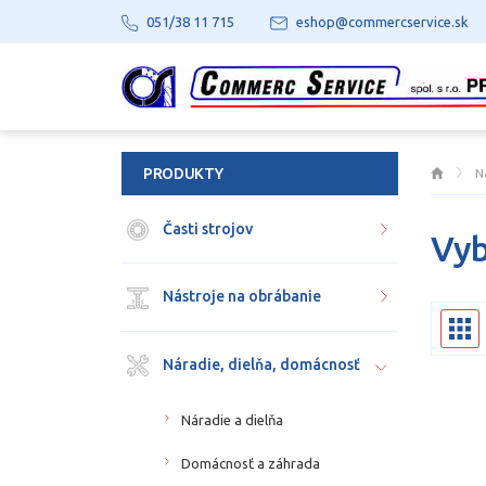
051/38 11 715
eshop@commercservice.sk
PRODUKTY
N
Časti strojov
Vyb
Nástroje na obrábanie
Náradie, dielňa, domácnosť
Náradie a dielňa
Domácnosť a záhrada