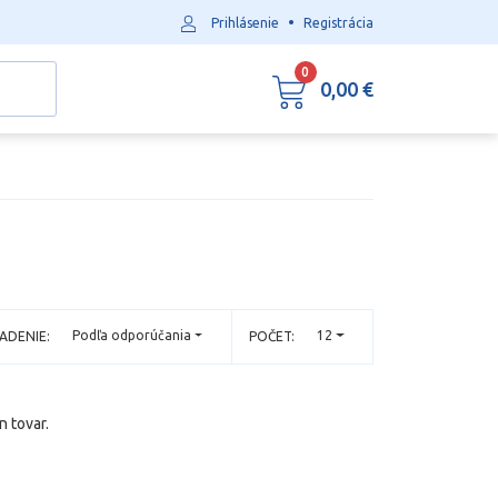
•
Prihlásenie
Registrácia
0
0,00 €
Podľa odporúčania
12
ADENIE:
POČET:
n tovar.