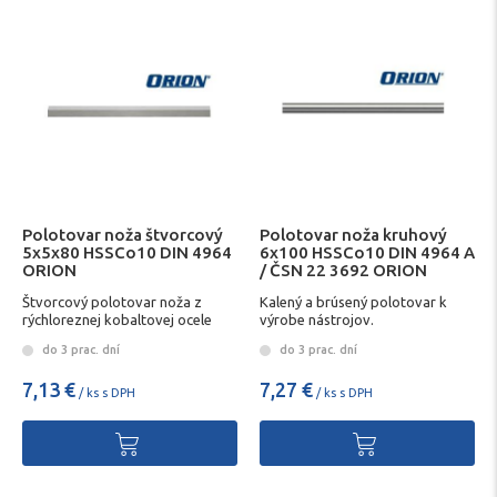
Polotovar noža štvorcový
Polotovar noža kruhový
5x5x80 HSSCo10 DIN 4964
6x100 HSSCo10 DIN 4964 A
ORION
/ ČSN 22 3692 ORION
Štvorcový polotovar noža z
Kalený a brúsený polotovar k
rýchloreznej kobaltovej ocele
výrobe nástrojov.
do 3 prac. dní
do 3 prac. dní
7,13 €
7,27 €
/ ks s DPH
/ ks s DPH