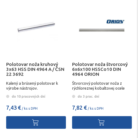
Polotovar noža kruhový
Polotovar noža štvorcový
3x63 HSS DIN 4964 A / ČSN
6x6x100 HSSCo10 DIN
22 3692
4964 ORION
Kalený a brúsený polotovar k
Štvorcový polotovar noža z
výrobe nástrojov.
rýchloreznej kobaltovej ocele
do 10 pracovných dní
do 3 prac. dní
7,43 €
7,82 €
/ ks s DPH
/ ks s DPH