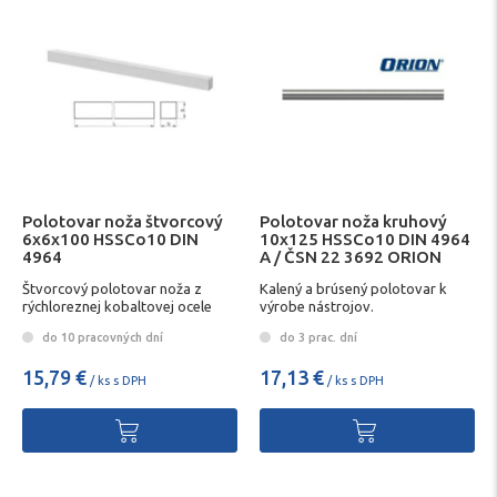
Polotovar noža štvorcový
Polotovar noža kruhový
6x6x100 HSSCo10 DIN
10x125 HSSCo10 DIN 4964
4964
A / ČSN 22 3692 ORION
Štvorcový polotovar noža z
Kalený a brúsený polotovar k
rýchloreznej kobaltovej ocele
výrobe nástrojov.
do 10 pracovných dní
do 3 prac. dní
15,79 €
17,13 €
/ ks s DPH
/ ks s DPH