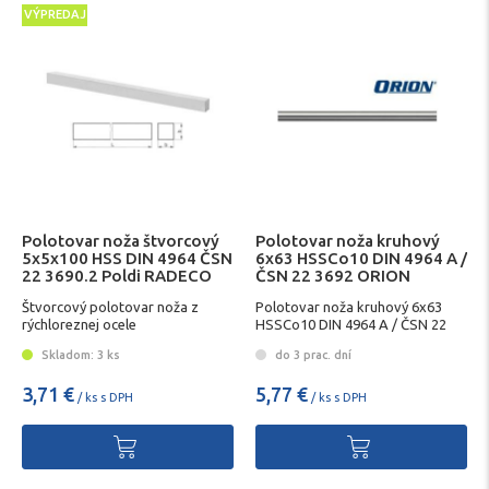
VÝPREDAJ
Polotovar noža štvorcový
Polotovar noža kruhový
5x5x100 HSS DIN 4964 ČSN
6x63 HSSCo10 DIN 4964 A /
22 3690.2 Poldi RADECO
ČSN 22 3692 ORION
Štvorcový polotovar noža z
Polotovar noža kruhový 6x63
rýchloreznej ocele
HSSCo10 DIN 4964 A / ČSN 22
3692 ORION
Skladom: 3 ks
do 3 prac. dní
3,71 €
5,77 €
/ ks s DPH
/ ks s DPH