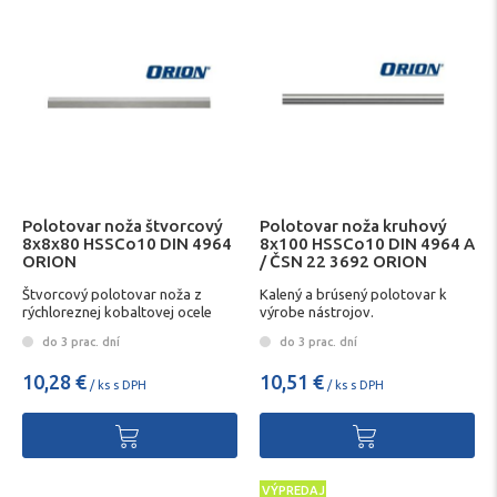
Polotovar noža štvorcový
Polotovar noža kruhový
8x8x80 HSSCo10 DIN 4964
8x100 HSSCo10 DIN 4964 A
ORION
/ ČSN 22 3692 ORION
Štvorcový polotovar noža z
Kalený a brúsený polotovar k
rýchloreznej kobaltovej ocele
výrobe nástrojov.
do 3 prac. dní
do 3 prac. dní
10,28 €
10,51 €
/ ks s DPH
/ ks s DPH
VÝPREDAJ