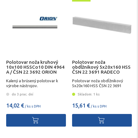
Polotovar noža kruhový
Polotovar noža
10x100 HSSCo10 DIN 4964
obdĺžnikový 5x20x160 HSS
A / ČSN 22 3692 ORION
ČSN 22 3691 RADECO
Kalený a brúsený polotovar k
Polotovar noža obdĺžnikový
výrobe nástrojov.
5x20x160 HSS ČSN 22 3691
RADECO
do 3 prac. dní
Skladom: 1 ks
14,02 €
15,61 €
/ ks s DPH
/ ks s DPH