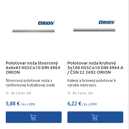
Polotovar noža štvorcový
Polotovar noža kruhový
6x6x63 HSSCo10 DIN 4964
5x100 HSSCo10 DIN 4964 A
ORION
/ ČSN 22 3692 ORION
Štvorcový polotovar noža z
Kalený a brúsený polotovar k
rýchloreznej kobaltovej ocele
výrobe nástrojov.
do 3 prac. dní
do 3 prac. dní
5,88 €
6,22 €
/ ks s DPH
/ ks s DPH