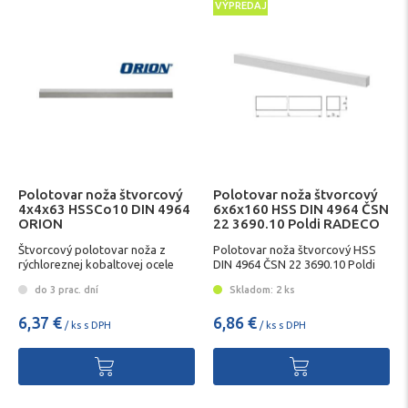
VÝPREDAJ
Polotovar noža štvorcový
Polotovar noža štvorcový
4x4x63 HSSCo10 DIN 4964
6x6x160 HSS DIN 4964 ČSN
ORION
22 3690.10 Poldi RADECO
Štvorcový polotovar noža z
Polotovar noža štvorcový HSS
rýchloreznej kobaltovej ocele
DIN 4964 ČSN 22 3690.10 Poldi
RADECO
do 3 prac. dní
Skladom: 2 ks
6,37 €
6,86 €
/ ks s DPH
/ ks s DPH