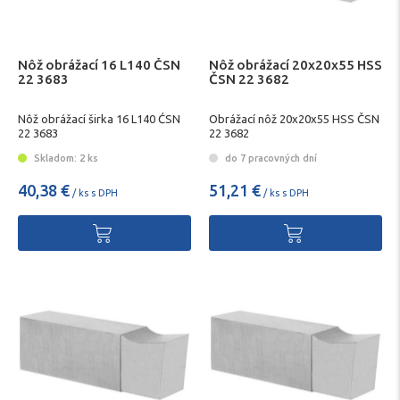
Nôž obrážací 16 L140 ČSN
Nôž obrážací 20x20x55 HSS
22 3683
ČSN 22 3682
Nôž obrážací širka 16 L140 ĆSN
Obrážací nôž 20x20x55 HSS ČSN
22 3683
22 3682
Skladom: 2 ks
do 7 pracovných dní
40,38 €
51,21 €
/ ks s DPH
/ ks s DPH