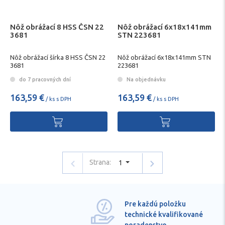
Nôž obrážací 8 HSS ČSN 22
Nôž obrážací 6x18x141mm
3681
STN 223681
Nôž obrážací šírka 8 HSS ČSN 22
Nôž obrážací 6x18x141mm STN
3681
223681
do 7 pracovných dní
Na objednávku
163,59 €
163,59 €
/ ks s DPH
/ ks s DPH
Strana:
1
Pre každú položku
technické kvalifikované
poradenstvo