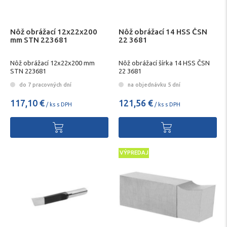
Nôž obrážací 12x22x200
Nôž obrážací 14 HSS ČSN
mm STN 223681
22 3681
Nôž obrážací 12x22x200 mm
Nôž obrážací šírka 14 HSS ČSN
STN 223681
22 3681
do 7 pracovných dní
na objednávku 5 dní
117,10 €
121,56 €
/ ks s DPH
/ ks s DPH
VÝPREDAJ