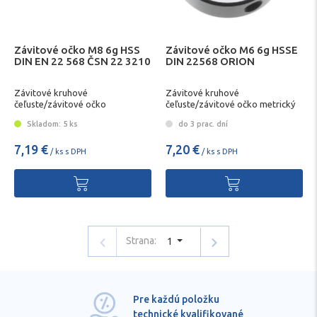
Závitové očko M8 6g HSS
Závitové očko M6 6g HSSE
DIN EN 22 568 ČSN 22 3210
DIN 22568 ORION
Závitové kruhové
Závitové kruhové
čeľuste/závitové očko
čeľuste/závitové očko metrický
závit
Skladom: 5 ks
do 3 prac. dní
7,19 €
7,20 €
/ ks s DPH
/ ks s DPH
Strana:
1
Pre každú položku
technické kvalifikované