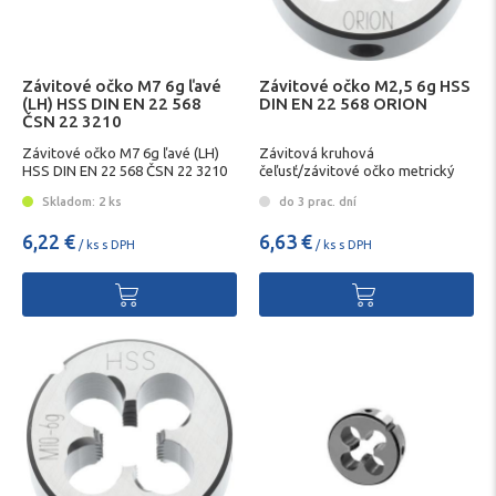
Závitové očko M7 6g ľavé
Závitové očko M2,5 6g HSS
(LH) HSS DIN EN 22 568
DIN EN 22 568 ORION
ČSN 22 3210
Závitové očko M7 6g ľavé (LH)
Závitová kruhová
HSS DIN EN 22 568 ČSN 22 3210
čeľusť/závitové očko metrický
závit ORION
Skladom: 2 ks
do 3 prac. dní
6,22 €
6,63 €
/ ks s DPH
/ ks s DPH