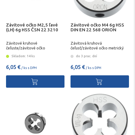
Závitové očko M2,5 ľavé
Závitové očko M4 6g HSS
(LH) 6g HSS ČSN 22 3210
DIN EN 22 568 ORION
Závitové kruhové
Závitová kruhová
čeľuste/závitové očko
čeľusť/závitové očko metrický
závit ORION
Skladom: 14 ks
do 3 prac. dní
6,05 €
6,05 €
/ ks s DPH
/ ks s DPH