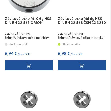
Závitové očko M10 6g HSS
Závitové očko M6 6g HSS
DIN EN 22 568 ORION
DIN EN 22 568 ČSN 22 3210
Závitová kruhová
Závitové kruhové
čeľusť/závitové očko metrický
čeľuste/závitové očko metrický
závit ORION
závit
do 3 prac. dní
Skladom: 6 ks
6,94 €
6,98 €
/ ks s DPH
/ ks s DPH