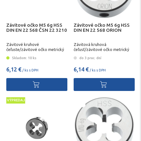
Závitové očko M5 6g HSS
Závitové očko M5 6g HSS
DIN EN 22 568 ČSN 22 3210
DIN EN 22 568 ORION
Závitové kruhové
Závitová kruhová
čeľuste/závitové očko metrický
čeľusť/závitové očko metrický
závit
závit ORION
Skladom: 10 ks
do 3 prac. dní
6,12 €
6,14 €
/ ks s DPH
/ ks s DPH
VÝPREDAJ