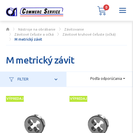
0
Nástroje na obrábanie
Závitovanie
Závitové čeľuste a očká
Závitové kruhové čeľuste (očká)
M metrický závit
M metrický závit
Podľa odporúčania
FILTER
VÝPREDAJ
VÝPREDAJ