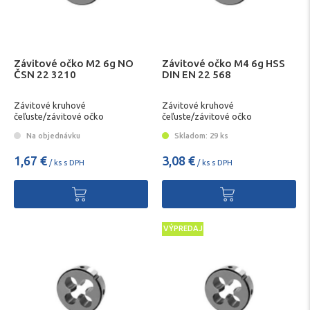
Závitové očko M2 6g NO
Závitové očko M4 6g HSS
ČSN 22 3210
DIN EN 22 568
Závitové kruhové
Závitové kruhové
čeľuste/závitové očko
čeľuste/závitové očko
Na objednávku
Skladom: 29 ks
1,67 €
3,08 €
/ ks s DPH
/ ks s DPH
VÝPREDAJ