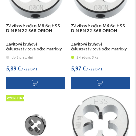
Závitové očko M8 6g HSS
Závitové očko M6 6g HSS
DIN EN 22 568 ORION
DIN EN 22 568 ORION
Závitové kruhové
Závitové kruhové
čeľuste/závitové očko metrický
čeľuste/závitové očko metrický
závit
závit
do 3 prac. dní
Skladom: 3 ks
5,89 €
5,97 €
/ ks s DPH
/ ks s DPH
VÝPREDAJ