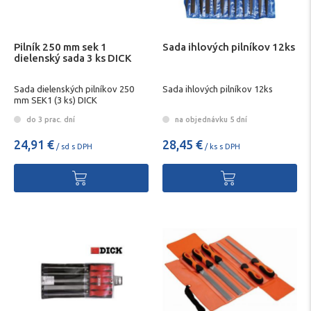
Pilník 250 mm sek 1
Sada ihlových pilníkov 12ks
dielenský sada 3 ks DICK
Sada dielenských pilníkov 250
Sada ihlových pilníkov 12ks
mm SEK1 (3 ks) DICK
do 3 prac. dní
na objednávku 5 dní
24,91 €
28,45 €
/ sd s DPH
/ ks s DPH