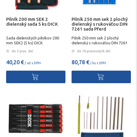
Pilník 200 mm SEK 2
Pilník 250 mm sek 2 plochý
dielenský sada 5 ks DICK
dielenský s rukoväťou DIN
7261 sada Pferd
Sada dielenských pilníkov 200
Pilník 250 mm sek 2 plochý
mm SEK2 (5 ks) DICK
dielenský s rukoväťou DIN 7261
sada Pferd
do 3 prac. dní
do 10 pracovných dní
40,20 €
80,78 €
/ sd s DPH
/ ks s DPH