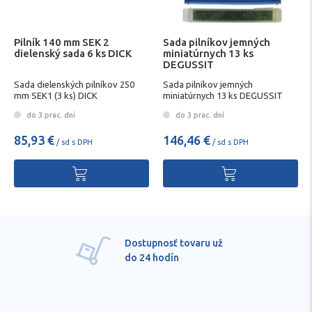
Pilník 140 mm SEK 2
Sada pilníkov jemných
dielenský sada 6 ks DICK
miniatúrnych 13 ks
DEGUSSIT
Sada dielenských pilníkov 250
Sada pilníkov jemných
mm SEK1 (3 ks) DICK
miniatúrnych 13 ks DEGUSSIT
do 3 prac. dní
do 3 prac. dní
85,93 €
146,46 €
/ sd s DPH
/ sd s DPH
Pre každú položku
technické kvalifikované
poradenstvo