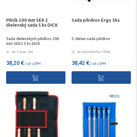
Pilník 200 mm SEK 2
Sada pilníkov Ergo 5ks
dielenský sada 5 ks DICK
Sada dielenských pilníkov 200
5-dielan sada pilníkov
mm SEK2 5 ks DICK
do 3 prac. dní
na objednávku 14 dní
38,20 €
38,42 €
/ sd s DPH
/ sd s DPH