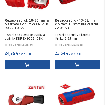
Rezačka rúrok 20-50 mm na
Rezačka rúrok 13-32 mm
plastové a objímky KNIPEX
vlnitých 100mm KNIPEX 90
90 22 10 BK
22 01 SB
Rezačka na plastové trubky a
Rezačka na rúrky z liateho
objímky KNIPEX 90 22 10 BK
hliníka, 3-35 mm
do 3 pracovných dní
do 3 pracovných dní
24,96 €
25,54 €
/ ks s DPH
/ ks s DPH