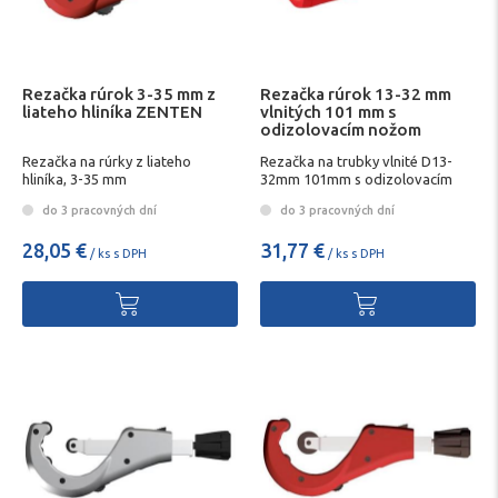
Rezačka rúrok 3-35 mm z
Rezačka rúrok 13-32 mm
liateho hliníka ZENTEN
vlnitých 101 mm s
odizolovacím nožom
KNIPEX 90 22 02 SB
Rezačka na rúrky z liateho
Rezačka na trubky vlnité D13-
hliníka, 3-35 mm
32mm 101mm s odizolovacím
nožom KNIPEX 90 22 02 SB
do 3 pracovných dní
do 3 pracovných dní
28,05 €
31,77 €
/ ks s DPH
/ ks s DPH