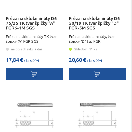
Fréza na sklolamináty D6
Fréza na sklolamináty D6
75/25 TK tvar špičky "A"
50/19 TK tvar špičky "D"
FGR6-1M SGS
FGR-5M SGS
Fréza na sklolamináty TK tvar
Fréza na sklolamináty, tvar
špičky "A" FGR SGS
špičky "D" typ FGR
na objednávku 7 dní
Skladom: 11 ks
17,84 €
20,60 €
/ ks s DPH
/ ks s DPH