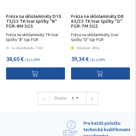
Fréza na sklolamináty D10
Fréza na sklolamináty D8
75/25 TK tvar špičky "B"
63/25 TK tvar špičky "D"
FGR-8M SGS
FGR-7M SGS
Fréza na sklolamináty TK tvar
Fréza na sklolamináty, tvar
špičky "B" typ FGR
špičky "D" typ FGR
na objednávku 7 dní
Skladom: 40 ks
38,60 €
39,34 €
/ ks s DPH
/ ks s DPH
Strana:
1
Pre každú položku
technické kvalifikované
poradenstvo