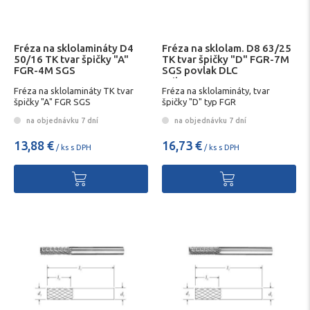
Fréza na sklolamináty D4
Fréza na sklolam. D8 63/25
50/16 TK tvar špičky "A"
TK tvar špičky "D" FGR-7M
FGR-4M SGS
SGS povlak DLC
TriboRexMAX
Fréza na sklolamináty TK tvar
Fréza na sklolamináty, tvar
špičky "A" FGR SGS
špičky "D" typ FGR
na objednávku 7 dní
na objednávku 7 dní
13,88 €
16,73 €
/ ks s DPH
/ ks s DPH