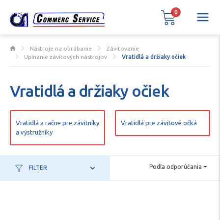
0
Nástroje na obrábanie
Závitovanie
Upínanie závitových nástrojov
Vratidlá a držiaky očiek
Vratidlá a držiaky očiek
Vratidlá a račne pre závitníky
Vratidlá pre závitové očká
a výstružníky
Podľa odporúčania
FILTER