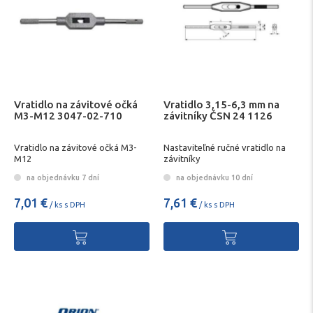
Vratidlo na závitové očká
Vratidlo 3,15-6,3 mm na
M3-M12 3047-02-710
závitníky ČSN 24 1126
Vratidlo na závitové očká M3-
Nastaviteľné ručné vratidlo na
M12
závitníky
na objednávku 7 dní
na objednávku 10 dní
7,01 €
7,61 €
/ ks s DPH
/ ks s DPH