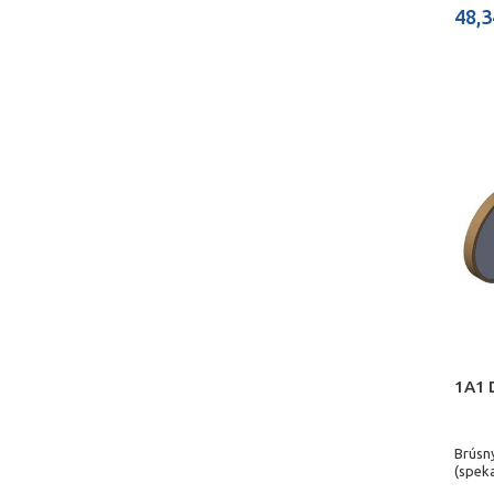
48,3
1A1 
Brúsn
(spek