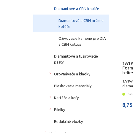
Diamantové a CBN kotúče
Diamantové a CBN brúsne
kotúče
Oživovacie kamene pre DIA
a CBN kotúče
Diamantové a tušírovacie
pasty
1A1W
Form
telie
Orovnávače a kladky
1A1W 
Pieskovacie materiály
diama
Skl
Kartáče a kefy
8,75
Pilníky
Redukčné vložky