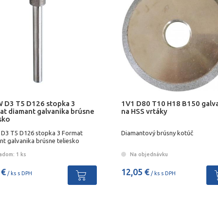
 D3 T5 D126 stopka 3
1V1 D80 T10 H18 B150 galv
at diamant galvanika brúsne
na HSS vrtáky
sko
D3 T5 D126 stopka 3 Format
Diamantový brúsny kotúč
nt galvanika brúsne teliesko
adom: 1 ks
Na objednávku
 €
12,05 €
/ ks s DPH
/ ks s DPH