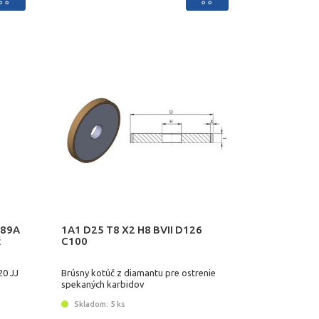
 89A
1A1 D25 T8 X2 H8 BVII D126
č
C100
20 JJ
Brúsny kotúč z diamantu pre ostrenie
spekaných karbidov
Skladom: 5 ks