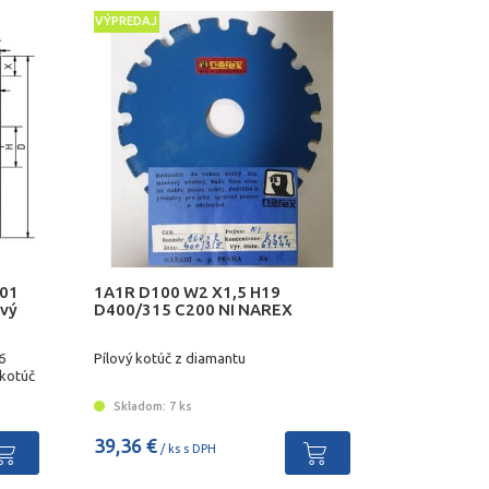
VÝPREDAJ
-01
1A1R D100 W2 X1,5 H19
ový
D400/315 C200 NI NAREX
6
Pílový kotúč z diamantu
 kotúč
Skladom: 7 ks
39,36 €
/ ks s DPH