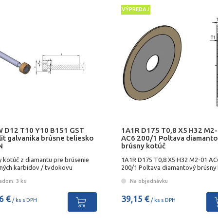
VÝPREDAJ
 D12 T10 Y10 B151 GST
1A1R D175 T0,8 X5 H32 M2
it galvanika brúsne teliesko
AC6 200/1 Poltava diamant
N
brúsny kotúč
y kotúč z diamantu pre brúsenie
1A1R D175 T0,8 X5 H32 M2-01 AC
ných karbidov / tvdokovu
200/1 Poltava diamantový brúsny
adom: 3 ks
Na objednávku
6 €
39,15 €
/ ks s DPH
/ ks s DPH