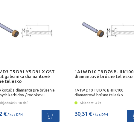
 D3 T5 D91 Y5 D91 X GST
1A1W D10 T8 D76 B-III K100
lit galvanika diamantové
diamantové brúsne teliesko
ne teliesko
y kotúč z diamantu pre brúsenie
1A1W D10 T8 D76 B-III K100
ných karbidov / tvdokovu
diamantové brúsne teliesko
objednávku 10 dní
Skladom: 4 ks
2 €
30,31 €
/ ks s DPH
/ ks s DPH