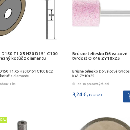
 D150 T1 X5 H20 D151 C100
Brúsne teliesko D6 valcové
rezný kotúč z diamantu
tvrdosť O K46 ZY10x25
D150 T1 X5 H20 D151 C100 BC2
Brúsne teliesko D6 valcové tvrdos
 kotúč z diamantu
K45 ZY10x25
adom: 1 ks
do 10 pracovných dní
3,24 €
/ ks s DPH
EDAJ