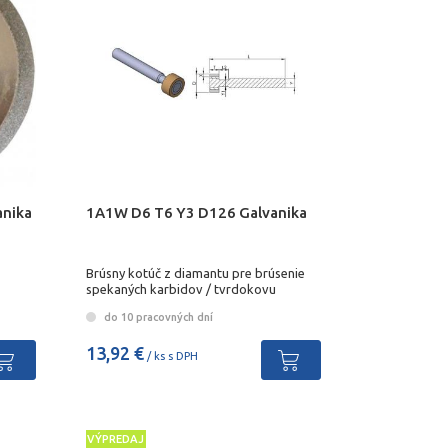
anika
1A1W D6 T6 Y3 D126 Galvanika
Brúsny kotúč z diamantu pre brúsenie
spekaných karbidov / tvrdokovu
do 10 pracovných dní
13,92 €
/ ks s DPH
VÝPREDAJ