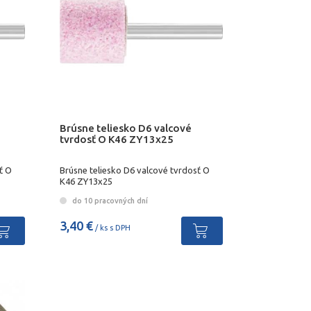
Brúsne teliesko D6 valcové
tvrdosť O K46 ZY13x25
ť O
Brúsne teliesko D6 valcové tvrdosť O
K46 ZY13x25
do 10 pracovných dní
3,40 €
/ ks s DPH