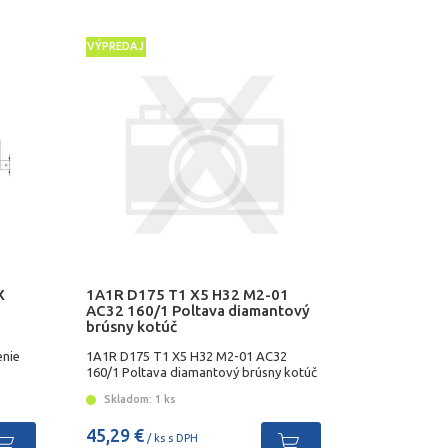
VÝPREDAJ
X
1A1R D175 T1 X5 H32 M2-01
AC32 160/1 Poltava diamantový
brúsny kotúč
enie
1A1R D175 T1 X5 H32 M2-01 AC32
160/1 Poltava diamantový brúsny kotúč
Skladom: 1 ks
45,29 €
/ ks s DPH