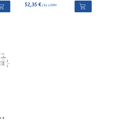
52,35 €
/ ks s DPH
v a