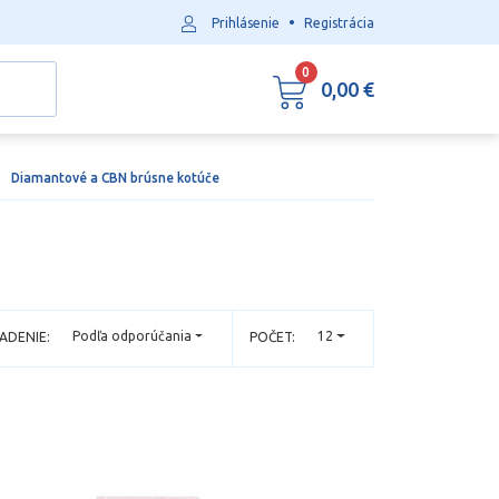
•
Prihlásenie
Registrácia
0
0,00 €
Diamantové a CBN brúsne kotúče
Podľa odporúčania
12
ADENIE:
POČET: