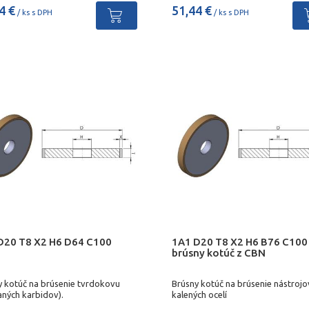
4 €
51,44 €
/ ks s DPH
/ ks s DPH
D20 T8 X2 H6 D64 C100
1A1 D20 T8 X2 H6 B76 C100
brúsny kotúč z CBN
y kotúč na brúsenie tvrdokovu
Brúsny kotúč na brúsenie nástrojo
aných karbidov).
kalených ocelí