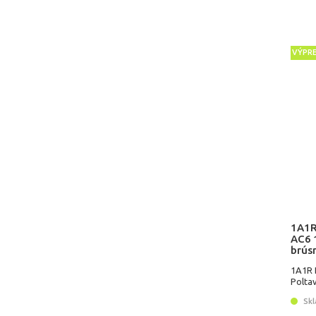
VÝPR
1A1R
AC6 
brús
1A1R 
Polta
Skl