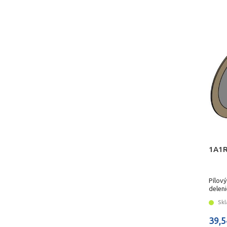
1A1R
Pílový
delen
Skl
39,5