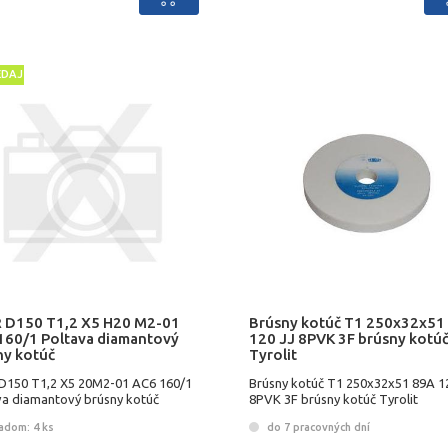
EDAJ
 D150 T1,2 X5 H20 M2-01
Brúsny kotúč T1 250x32x51
160/1 Poltava diamantový
120 JJ 8PVK 3F brúsny kotú
ny kotúč
Tyrolit
D150 T1,2 X5 20M2-01 AC6 160/1
Brúsny kotúč T1 250x32x51 89A 1
va diamantový brúsny kotúč
8PVK 3F brúsny kotúč Tyrolit
adom: 4 ks
do 7 pracovných dní