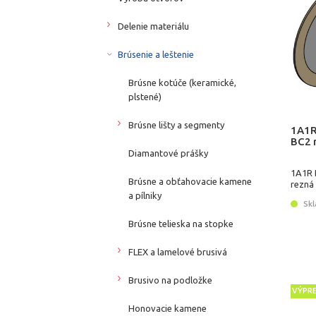
Delenie materiálu
Brúsenie a leštenie
Brúsne kotúče (keramické,
plstené)
Brúsne lišty a segmenty
1A1R
BC2 
Diamantové prášky
1A1R 
Brúsne a obťahovacie kamene
rezná
a pílniky
Skl
Brúsne telieska na stopke
FLEX a lamelové brusivá
Brusivo na podložke
VÝPR
Honovacie kamene