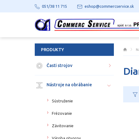
051/38 11 715
eshop@commercservice.sk
PRODUKTY
N
Časti strojov
Dia
Nástroje na obrábanie
Sústruženie
Frézovanie
Závitovanie
Výroba otvorov