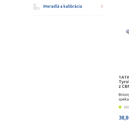
Meradlá a kalibrácia
1A1W
Tyrol
z CB
Brúsn
speka
Skl
38,8