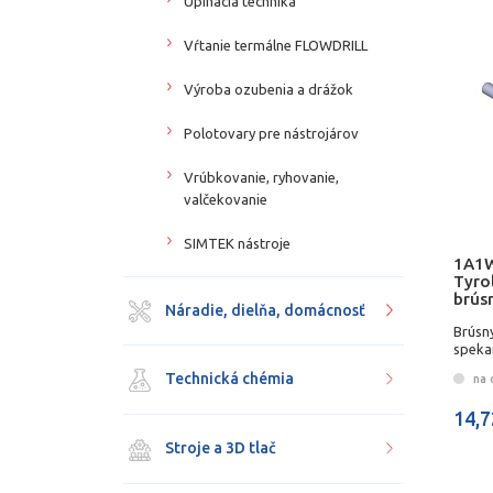
Upínacia technika
Vŕtanie termálne FLOWDRILL
Výroba ozubenia a drážok
Polotovary pre nástrojárov
Vrúbkovanie, ryhovanie,
valčekovanie
SIMTEK nástroje
1A1W
Tyro
brús
Náradie, dielňa, domácnosť
Brúsn
speka
Technická chémia
na 
14,7
Stroje a 3D tlač