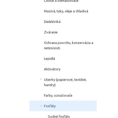
Čističe a odmasťovače
Mazivá, tuky, oleje a chladivá
Dielektriká
Zváranie
Ochrana povrchu, konzervácia a
netesnosti
Lepidlá
Aktivátory
Utierky (papierové, textilné,
handry)
Farby, označovače
Fosfáty
Sodné fosfáty