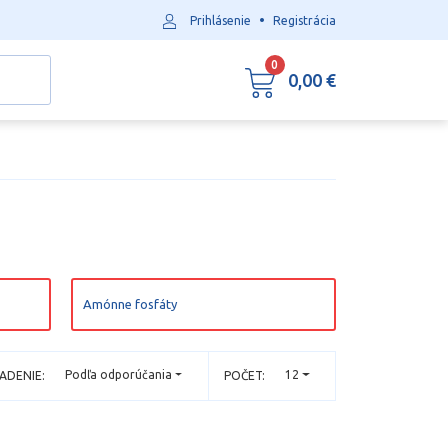
•
Prihlásenie
Registrácia
0
0,00 €
Amónne fosfáty
Podľa odporúčania
12
ADENIE:
POČET: