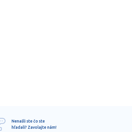
Ponu
Nenašli ste čo ste
mimo
hľadali? Zavolajte nám!