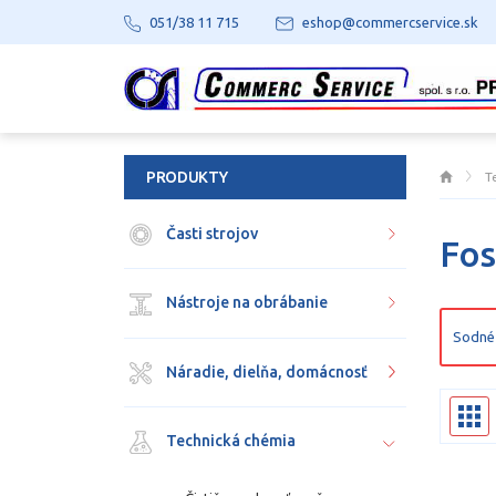
051/38 11 715
eshop@commercservice.sk
PRODUKTY
T
Časti strojov
Fos
Nástroje na obrábanie
Sodné 
Náradie, dielňa, domácnosť
Technická chémia