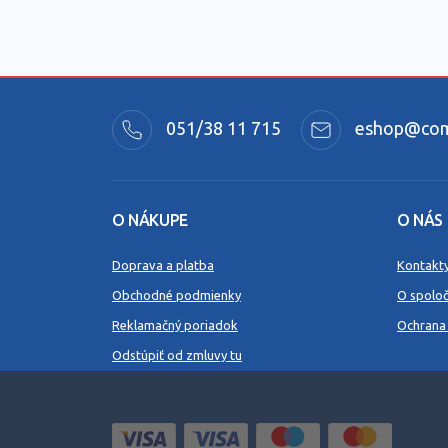
051/38 11 715
eshop@comm
O NÁKUPE
O NÁS
Doprava a platba
Kontakt
Obchodné podmienky
O spoloč
Reklamačný poriadok
Ochrana
Odstúpiť od zmluvy tu