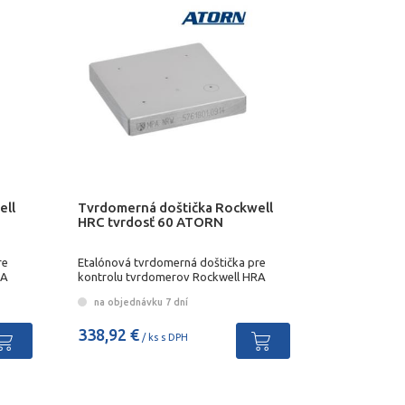
ell
Tvrdomerná doštička Rockwell
HRC tvrdosť 60 ATORN
re
Etalónová tvrdomerná doštička pre
RA
kontrolu tvrdomerov Rockwell HRA
na objednávku 7 dní
338,92 €
/ ks s DPH