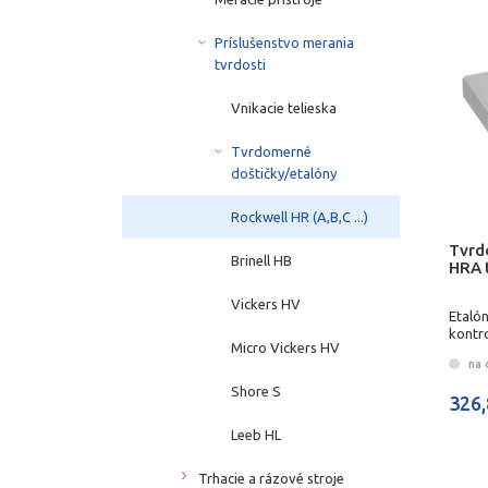
Príslušenstvo merania
tvrdosti
Vnikacie telieska
Tvrdomerné
doštičky/etalóny
Rockwell HR (A,B,C ...)
Tvrd
Brinell HB
HRA 
Vickers HV
Etaló
kontr
Micro Vickers HV
na 
Shore S
326,
Leeb HL
Trhacie a rázové stroje