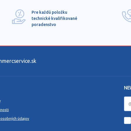
Pre každú položku
technické kvalifikované
poradenstvo
ercservice.sk
NE
y
nosti
 osobných údajov