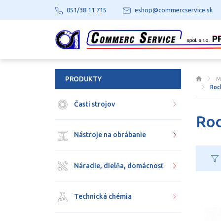
051/38 11 715
eshop@commercservice.sk
PRODUKTY
M
Rock
Časti strojov
Roc
Nástroje na obrábanie
Náradie, dielňa, domácnosť
Technická chémia