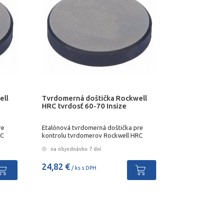
ell
Tvrdomerná doštička Rockwell
HRC tvrdosť 60-70 Insize
re
Etalónová tvrdomerná doštička pre
RC
kontrolu tvrdomerov Rockwell HRC
na objednávku 7 dní
24,82 €
/ ks s DPH