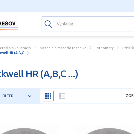
eradlá a kalibrácia
Meradlá a meracia technika
Tvrdomery
Príslu
well HR (A,B,C ...)
kwell HR (A,B,C ...)
ZOR
FILTER