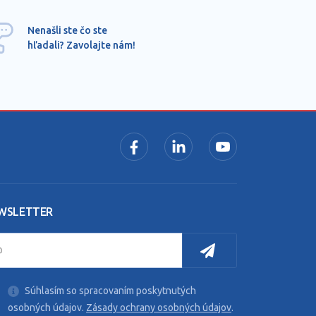
Ponu
Nenašli ste čo ste
mimo
hľadali? Zavolajte nám!
dopy
pros
WSLETTER
Súhlasím so spracovaním poskytnutých
osobných údajov.
Zásady ochrany osobných údajov
.