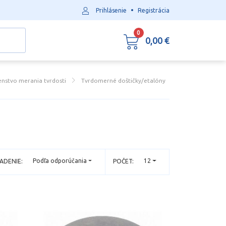
•
Prihlásenie
Registrácia
0
0,00 €
šenstvo merania tvrdosti
Tvrdomerné doštičky/etalóny
Podľa odporúčania
12
ADENIE:
POČET: