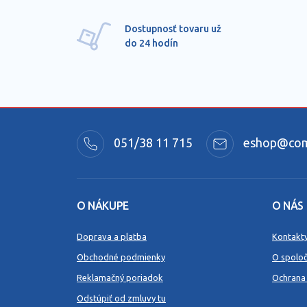
Dostupnosť tovaru už
do 24 hodín
051/38 11 715
eshop@comm
O NÁKUPE
O NÁS
Doprava a platba
Kontakt
Obchodné podmienky
O spoloč
Reklamačný poriadok
Ochrana
Odstúpiť od zmluvy tu