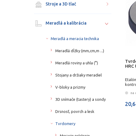
Stroje a 3D tlač
Meradlá a kalibrácia
Meradlá a meracia technika
Meradlá dĺžky (mm,cm,m ...)
Tvrd
Meradlá roviny a uhla (°)
HRC 
Stojany a držiaky meradiel
Etaló
kontr
V-bloky a prizmy
na 
3D snímače (tastery) a sondy
20,6
Drsnosť, povrch a lesk
Tvrdomery
Meracie prístroje