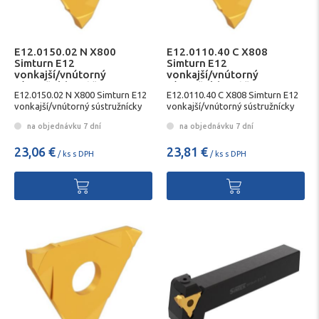
E12.0150.02 N X800
E12.0110.40 C X808
Simturn E12
Simturn E12
vonkajší/vnútorný
vonkajší/vnútorný
sústružnícky nôž SIMTEK
sústružnícky nôž SIMTEK
E12.0150.02 N X800 Simturn E12
E12.0110.40 C X808 Simturn E12
vonkajší/vnútorný sústružnícky
vonkajší/vnútorný sústružnícky
nôž SIMTEK
nôž SIMTEK
na objednávku 7 dní
na objednávku 7 dní
23,06 €
23,81 €
/ ks s DPH
/ ks s DPH