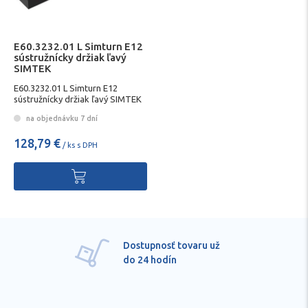
E60.3232.01 L Simturn E12
sústružnícky držiak ľavý
SIMTEK
E60.3232.01 L Simturn E12
sústružnícky držiak ľavý SIMTEK
na objednávku 7 dní
128,79 €
/ ks s DPH
Dostupnosť tovaru už
do 24 hodín