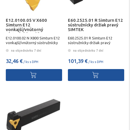
E12.0100.05 V X600
E60.2525.01 R Simturn E12
Simturn E12
sústružnícky držiak pravý
vonkajší/vnútorný
SIMTEK
sústružnícky nôž SIMTEK
E12.0100.02 N X800 Simturn E12
E60.2525.01 R Simturn E12
vonkajší/vnútorný sústružnícky
sústružnícky držiak pravý
nôž SIMTEK
SIMTEK
na objednávku 7 dní
na objednávku 7 dní
32,46 €
101,39 €
/ ks s DPH
/ ks s DPH