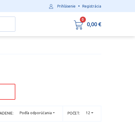
•
Prihlásenie
Registrácia
0
0,00 €
Podľa odporúčania
12
ADENIE:
POČET: