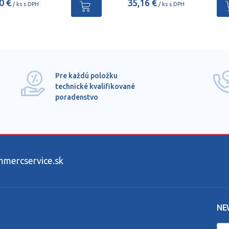
0 €
35,16 €
/ ks s DPH
/ ks s DPH
Pre každú položku
technické kvalifikované
poradenstvo
ercservice.sk
NE