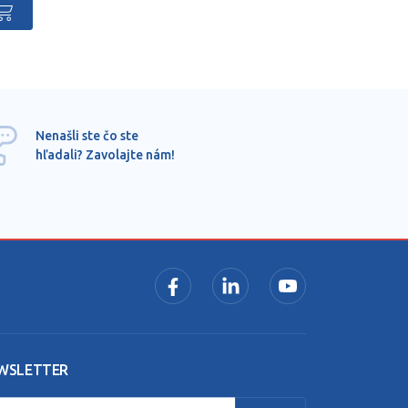
Ponu
Nenašli ste čo ste
mimo
hľadali? Zavolajte nám!
dopy
pros
WSLETTER