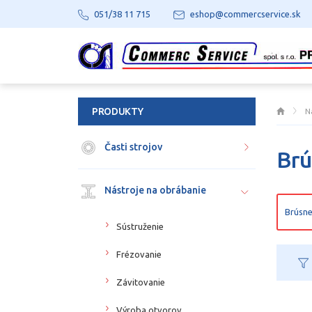
051/38 11 715
eshop@commercservice.sk
PRODUKTY
N
Časti strojov
Brú
Nástroje na obrábanie
Brúsne
Sústruženie
Frézovanie
Závitovanie
Výroba otvorov