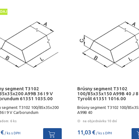
EDAJ
ny segment T3102
Brúsny segment T3102
85x35x200 A99B 36 I 9 V
100/85x35x150 A99B 40 J 8
orundum 61351 1035.00
Tyrolit 61351 1016.00
y segment T3102 100/85x35x200
Brúsny segment T3102 100/85x35
36 I 9 V Carborundum
A99B 40
adom: 6 ks
na objednávku 10 dní
 €
11,03 €
/ ks s DPH
/ ks s DPH