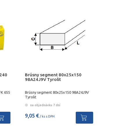
 240
Brúsny segment 80x25x150
z
98A24J9V Tyrolit
FK 655
Brúsny segment 80x25x150 98A24J9V
Tyrolit
na objednávku 7 dní
9,05 €
/ ks s DPH