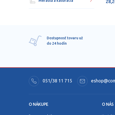
Meradlá a kalibrácia
28,2
Dostupnosť tovaru už
do 24 hodín
051/38 11 715
eshop@comm
O NÁKUPE
O NÁS