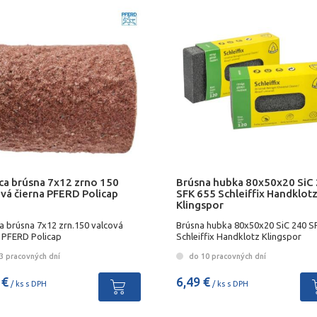
ica brúsna 7x12 zrno 150
Brúsna hubka 80x50x20 SiC
ová čierna PFERD Policap
SFK 655 Schleiffix Handklot
Klingspor
a brúsna 7x12 zrn.150 valcová
Brúsna hubka 80x50x20 SiC 240 S
a PFERD Policap
Schleiffix Handklotz Klingspor
3 pracovných dní
do 10 pracovných dní
 €
6,49 €
/ ks s DPH
/ ks s DPH