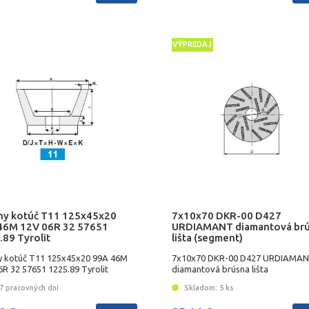
VÝPREDAJ
ny kotúč T11 125x45x20
7x10x70 DKR-00 D427
46M 12V 06R 32 57651
URDIAMANT diamantová br
.89 Tyrolit
lišta (segment)
y kotúč T11 125x45x20 99A 46M
7x10x70 DKR-00 D427 URDIAMA
6R 32 57651 1225.89 Tyrolit
diamantová brúsna lišta
7 pracovných dní
Skladom: 5 ks