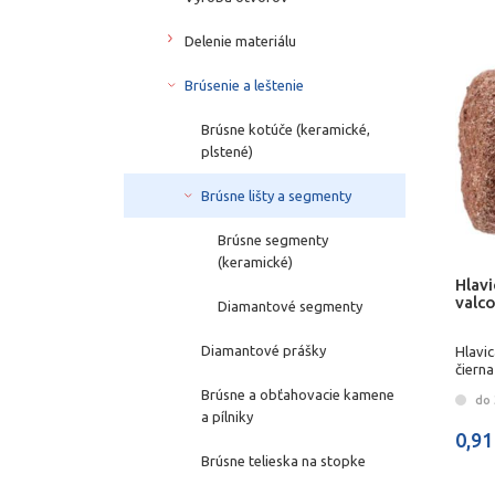
Delenie materiálu
Brúsenie a leštenie
Brúsne kotúče (keramické,
plstené)
Brúsne lišty a segmenty
Brúsne segmenty
(keramické)
Hlav
valc
Diamantové segmenty
Diamantové prášky
Hlavic
čiern
Brúsne a obťahovacie kamene
do 
a pílniky
0,91
Brúsne telieska na stopke