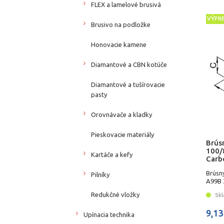
FLEX a lamelové brusivá
VÝPR
Brusivo na podložke
Honovacie kamene
Diamantové a CBN kotúče
Diamantové a tušírovacie
pasty
Orovnávače a kladky
Pieskovacie materiály
Brús
100/
Kartáče a kefy
Carb
Brúsn
Pilníky
A99B 
Redukčné vložky
Skl
9,13
Upínacia technika