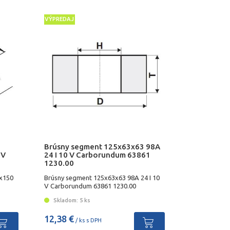
VÝPREDAJ
Brúsny segment 125x63x63 98A
 V
24 I 10 V Carborundum 63861
1230.00
x150
Brúsny segment 125x63x63 98A 24 I 10
V Carborundum 63861 1230.00
Skladom: 5 ks
12,38 €
/ ks s DPH