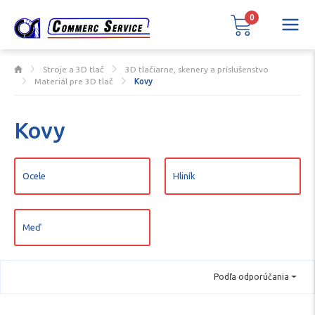
0
Stroje a 3D tlač
3D tlačiarne, skenery a príslušenstvo
Materiál pre 3D tlač
Kovy
Kovy
Ocele
Hliník
Meď
Podľa odporúčania