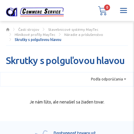
0
Časti strojov
Stavebnicové systémy MayTec
Hliníkové profily MayTec
Náradie a príslušenstvo
Skrutky s polguľovou hlavou
Skrutky s polguľovou hlavou
Podľa odporúčania
Je nám ľúto, ale nenašiel sa žiaden tovar.
Dostupnosť tovaru už