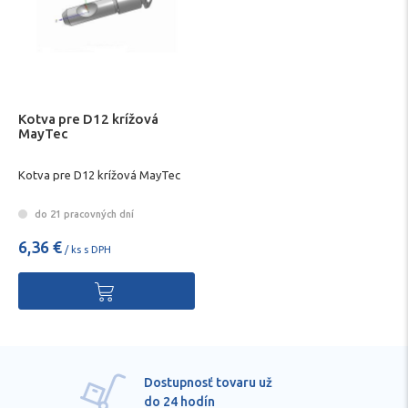
Kotva pre D12 krížová
MayTec
Kotva pre D12 krížová MayTec
do 21 pracovných dní
6,36 €
/ ks s DPH
Pre každú položku
technické kvalifikované