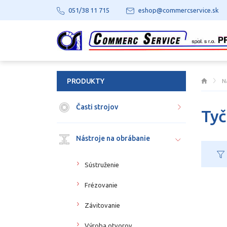
051/38 11 715
eshop@commercservice.sk
PRODUKTY
N
Časti strojov
Tyč
Nástroje na obrábanie
Sústruženie
Frézovanie
Závitovanie
Výroba otvorov