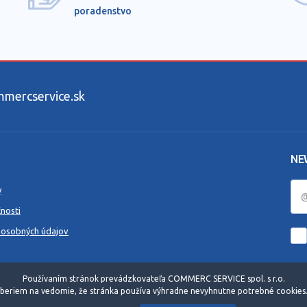
poradenstvo
ercservice.sk
NE
y
nosti
 osobných údajov
Používaním stránok prevádzkovateľa COMMERC SERVICE spol. s r.o.
beriem na vedomie, že stránka používa výhradne nevyhnutne potrebné cookies