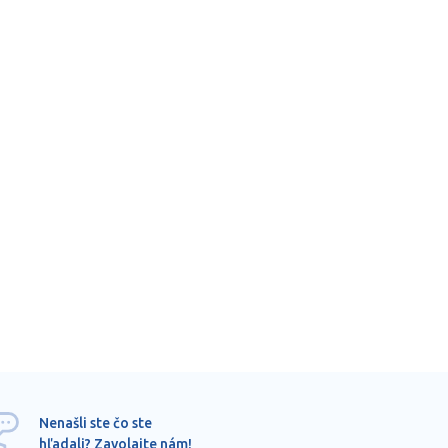
Ponu
Nenašli ste čo ste
mimo
hľadali? Zavolajte nám!