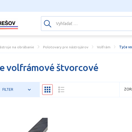
ástroje na obrábanie
Polotovary pre nástrojárov
Volfrám
Tyče vo
e volfrámové štvorcové
ZOR
FILTER