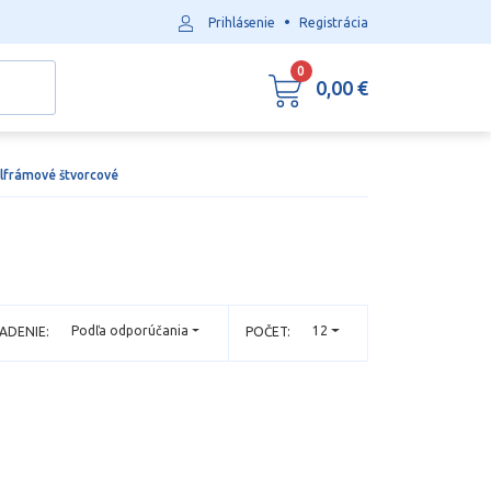
•
Prihlásenie
Registrácia
0
0,00 €
lfrámové štvorcové
Podľa odporúčania
12
ADENIE:
POČET: