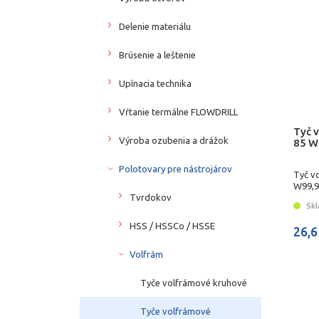
Delenie materiálu
Brúsenie a leštenie
Upínacia technika
Vŕtanie termálne FLOWDRILL
Tyč v
Výroba ozubenia a drážok
85 W
Polotovary pre nástrojárov
Tyč v
W99,
Tvrdokov
Skl
HSS / HSSCo / HSSE
26,6
Volfrám
Tyče volfrámové kruhové
Tyče volfrámové