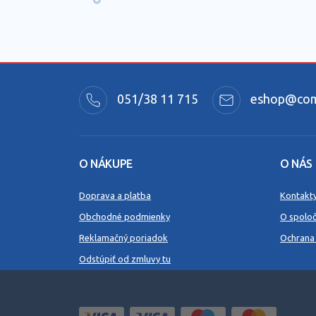
051/38 11 715
eshop@comm
O NÁKUPE
O NÁS
Doprava a platba
Kontakt
Obchodné podmienky
O spoloč
Reklamačný poriadok
Ochrana
Odstúpiť od zmluvy tu