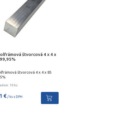
olfrámová štvorcová 4 x 4 x
99,95%
olfrámová štvorcová 4 x 4 x 85
95%
adom: 10 ks
1 €
/ ks s DPH