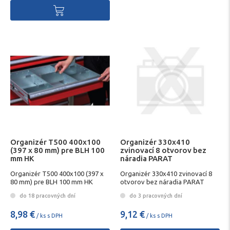
Organizér T500 400x100
Organizér 330x410
(397 x 80 mm) pre BLH 100
zvinovací 8 otvorov bez
mm HK
náradia PARAT
Organizér T500 400x100 (397 x
Organizér 330x410 zvinovací 8
80 mm) pre BLH 100 mm HK
otvorov bez náradia PARAT
do 18 pracovných dní
do 3 pracovných dní
8,98 €
9,12 €
/ ks s DPH
/ ks s DPH