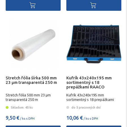
Stretch fólia šírka 500 mm
Kufrík 43x240x195 mm
23 µm transparentá 250 m
sortimentný s 18
prepážkami RAACO
Stretch fólia 500 mm 23 µm
Kufrík 43x240x195 mm
transparentá 250 m
sortimentný s 18 prepážkami
RAACO
Skladom: 45 ks
do 5 pracovných dní
9,50 €
10,06 €
/ ks s DPH
/ ks s DPH