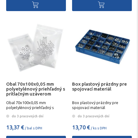
Obal 70x100x0,05 mm
Box plastový prázdny pre
polyetylénový priehľadný s
spojovací materiál
prítlačným uzáverom
1000ks
Obal 70x100x0,05 mm
Box plastový prázdny pre
polyetylénový priehľadný s
spojovací materiál
prítlačným uzáverom 1000ks
do 3 pracovných dní
do 3 pracovných dní
13,37 €
13,70 €
/ bal s DPH
/ ks s DPH