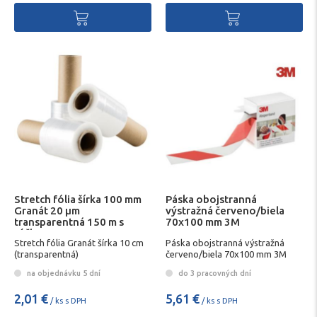
Stretch fólia šírka 100 mm
Páska obojstranná
Granát 20 µm
výstražná červeno/biela
transparentná 150 m s
70x100 mm 3M
rúčkou
Stretch fólia Granát šírka 10 cm
Páska obojstranná výstražná
(transparentná)
červeno/biela 70x100 mm 3M
na objednávku 5 dní
do 3 pracovných dní
2,01 €
5,61 €
/ ks s DPH
/ ks s DPH