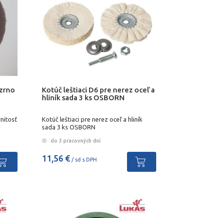
 zrno
Kotúč leštiaci D6 pre nerez oceľ a
hliník sada 3 ks OSBORN
nitosť
Kotúč leštiaci pre nerez oceľ a hliník
sada 3 ks OSBORN
do 3 pracovných dní
11,56 €
/ sd s DPH