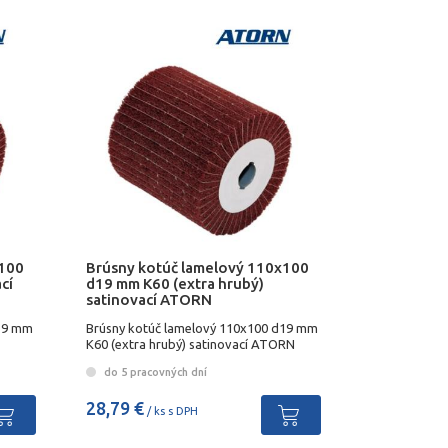
x100
Brúsny kotúč lamelový 110x100
cí
d19 mm K60 (extra hrubý)
satinovací ATORN
d19 mm
Brúsny kotúč lamelový 110x100 d19 mm
K60 (extra hrubý) satinovací ATORN
do 5 pracovných dní
28,79 €
/ ks s DPH