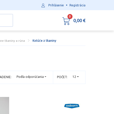
•
Prihlásenie
Registrácia
0
0,00 €
ne tkaniny a rúna
Kotúče z tkaniny
Podľa odporúčania
12
ADENIE:
POČET: