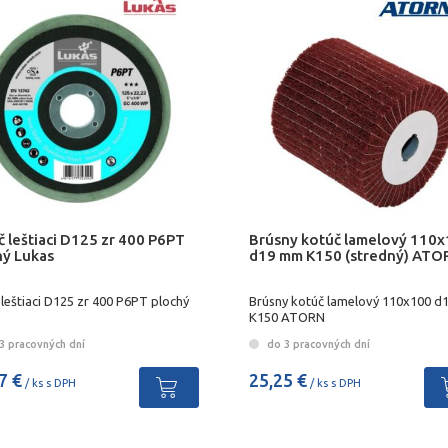
 leštiaci D125 zr 400 P6PT
Brúsny kotúč lamelový 110
hý Lukas
d19 mm K150 (stredný) AT
leštiaci D125 zr 400 P6PT plochý
Brúsny kotúč lamelový 110x100 
K150 ATORN
3 pracovných dní
do 3 pracovných dní
7 €
25,25 €
/ ks s DPH
/ ks s DPH