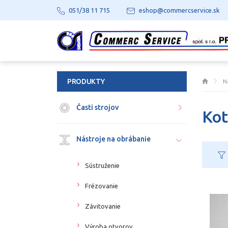
051/38 11 715
eshop@commercservice.sk
PRODUKTY
N
Časti strojov
Kot
Nástroje na obrábanie
Sústruženie
Frézovanie
Závitovanie
Výroba otvorov