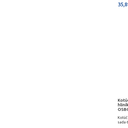
35,8
Kotúč
hliní
OSB
Kotúč 
sada 