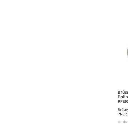
Brús
Poli
PFER
Brúsn
PNER-
do 