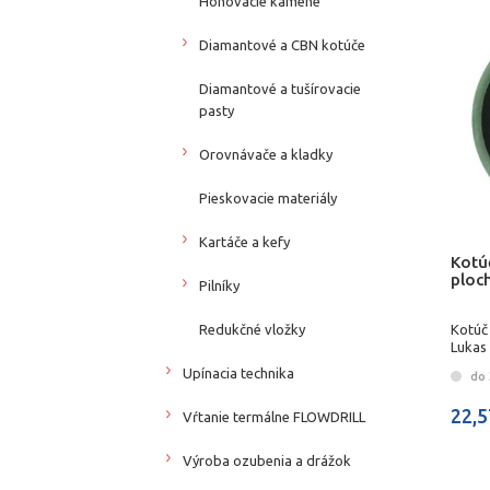
Honovacie kamene
Diamantové a CBN kotúče
Diamantové a tušírovacie
pasty
Orovnávače a kladky
Pieskovacie materiály
Kartáče a kefy
Kotúč
ploc
Pilníky
Kotúč 
Redukčné vložky
Lukas
Upínacia technika
do 
22,5
Vŕtanie termálne FLOWDRILL
Výroba ozubenia a drážok