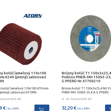
ny kotúč lamelový 110x100
Brúsny kotúč T1 150x3x25,
mm K240 (jemný) satinovací
Polinox PNER-MH 15003-25
RN
G PFERD Nr.47700210
y kotúč lamelový 110x100 d19 mm
Brúsny kotúč T1 150x3x25,4 NG P
(jemný) satinovací ATORN
PNER-MH 15003-25,4 A G PFERD
Nr.44691629
5 pracovných dní
do 5 pracovných dní
9 €
32,20 €
/ ks s DPH
/ ks s DPH