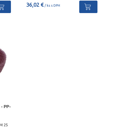
36,02 €
/ ks s DPH
 - PP-
-M 25