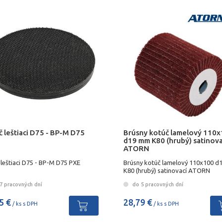
 leštiaci D75 - BP-M D75
Brúsny kotúč lamelový 110
d19 mm K80 (hrubý) satinova
ATORN
leštiaci D75 - BP-M D75 PXE
Brúsny kotúč lamelový 110x100 
K80 (hrubý) satinovací ATORN
7 pracovných dní
do 5 pracovných dní
5 €
28,79 €
/ ks s DPH
/ ks s DPH