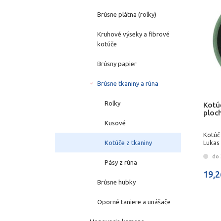
Brúsne plátna (rolky)
Kruhové výseky a fibrové
kotúče
Brúsny papier
Brúsne tkaniny a rúna
Rolky
Kotúč
ploc
Kusové
Kotúč 
Kotúče z tkaniny
Lukas
do 
Pásy z rúna
19,2
Brúsne hubky
Oporné taniere a unášače