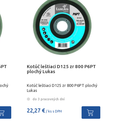
P6PT
Kotúč leštiaci D125 zr 800 P6PT
plochý Lukas
lochý
Kotúč leštiaci D125 zr 800 P6PT plochý
Lukas
do 3 pracovných dní
22,27 €
/ ks s DPH