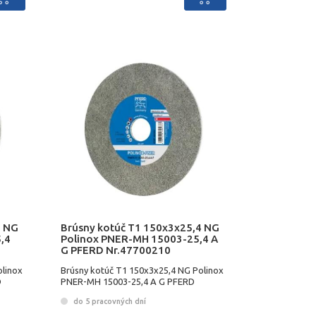
4 NG
Brúsny kotúč T1 150x3x25,4 NG
,4
Polinox PNER-MH 15003-25,4 A
G PFERD Nr.47700210
olinox
Brúsny kotúč T1 150x3x25,4 NG Polinox
D
PNER-MH 15003-25,4 A G PFERD
Nr.47700210
do 5 pracovných dní