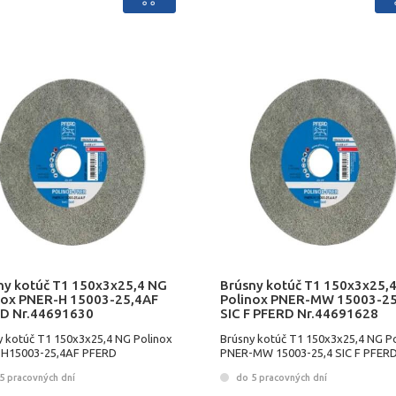
ny kotúč T1 150x3x25,4 NG
Brúsny kotúč T1 150x3x25,
nox PNER-H 15003-25,4AF
Polinox PNER-MW 15003-25
D Nr.44691630
SIC F PFERD Nr.44691628
y kotúč T1 150x3x25,4 NG Polinox
Brúsny kotúč T1 150x3x25,4 NG P
H15003-25,4AF PFERD
PNER-MW 15003-25,4 SIC F PFER
Nr.44691628
5 pracovných dní
do 5 pracovných dní