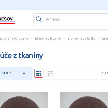
ástroje na obrábanie
Brúsenie a leštenie
Brusivo na podložke
Brús
úče z tkaniny
ZOR
FILTER