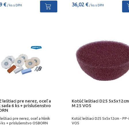
9 €
36,02 €
/ ks s DPH
/ ks s DPH
 leštiaci pre nerez, oceľ a
Kotúč leštiaci D25 5x5x12cm
k sada 6 ks + príslušenstvo
M 25 VO5
ORN
leštiaci pre nerez, oceľ a hliník
Kotúč leštiaci D25 5x5x12cm - PP
6 ks + príslušenstvo OSBORN
VO5