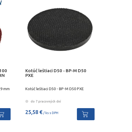
x100
Kotúč leštiaci D50 - BP-M D50
ORN
PXE
d19 mm
Kotúč leštiaci D50 - BP-M D50 PXE
do 7 pracovných dní
25,58 €
/ ks s DPH