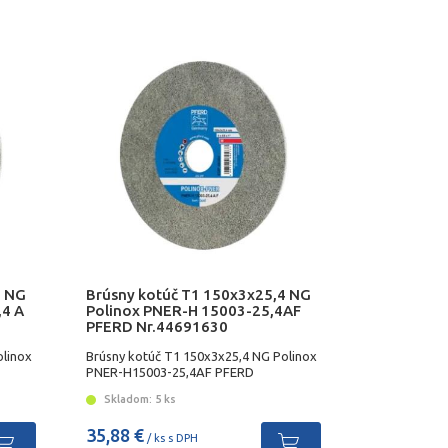
4 NG
Brúsny kotúč T1 150x3x25,4 NG
,4 A
Polinox PNER-H 15003-25,4AF
PFERD Nr.44691630
olinox
Brúsny kotúč T1 150x3x25,4 NG Polinox
PNER-H15003-25,4AF PFERD
Skladom: 5 ks
35,88 €
/ ks s DPH