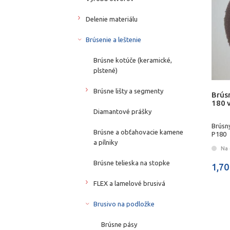
Delenie materiálu
Brúsenie a leštenie
Brúsne kotúče (keramické,
plstené)
Brúsne lišty a segmenty
Brús
180 
Diamantové prášky
Brúsny
Brúsne a obťahovacie kamene
P180
a pílniky
Na 
Brúsne telieska na stopke
1,70
FLEX a lamelové brusivá
Brusivo na podložke
Brúsne pásy