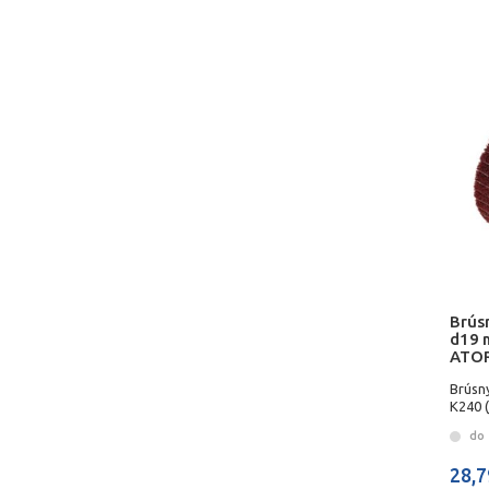
Brús
d19 
ATO
Brúsn
K240 
do 
28,7