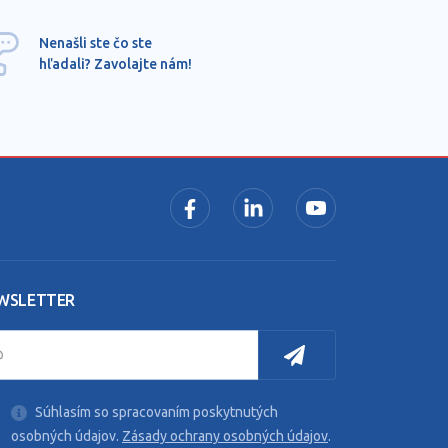
Ponu
Nenašli ste čo ste
mimo
hľadali? Zavolajte nám!
dopy
pros
WSLETTER
Súhlasím so spracovaním poskytnutých
osobných údajov.
Zásady ochrany osobných údajov
.