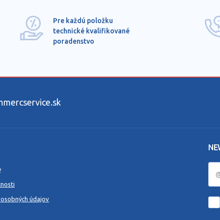
Pre každú položku
technické kvalifikované
poradenstvo
ercservice.sk
NE
y
nosti
 osobných údajov