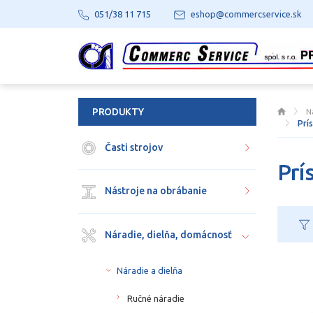
051/38 11 715
eshop@commercservice.sk
PRODUKTY
N
Prí
Časti strojov
Prí
Nástroje na obrábanie
Náradie, dielňa, domácnosť
Náradie a dielňa
Ručné náradie