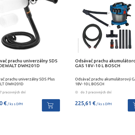
vač prachu univerzálny SDS
Odsávač prachu akumulátor
 DEWALT DWH201D
GAS 18V-10 L BOSCH
ač prachu univerzálny SDS Plus
Odsávač prachu akumulátorový 
LT DWH201D
18V-10 L BOSCH
7 pracovných dní
do 3 pracovných dní
0 €
225,61 €
/ ks s DPH
/ ks s DPH