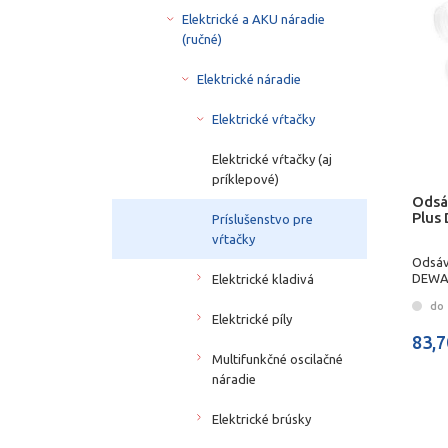
Elektrické a AKU náradie
(ručné)
Elektrické náradie
Elektrické vŕtačky
Elektrické vŕtačky (aj
príklepové)
Odsá
Plus
Príslušenstvo pre
vŕtačky
Odsáv
DEWA
Elektrické kladivá
do 
Elektrické píly
83,7
Multifunkčné oscilačné
náradie
Elektrické brúsky