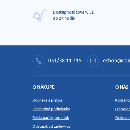
Dostupnosť tovaru už
do 24 hodín
051/38 11 715
eshop@comm
O NÁKUPE
O NÁS
Doprava a platba
Kontakt
Obchodné podmienky
O spoloč
Reklamačný poriadok
Ochrana
Odstúpiť od zmluvy tu