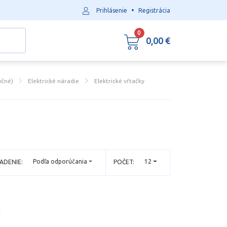
•
Prihlásenie
Registrácia
0
0,00 €
učné)
Elektrické náradie
Elektrické vŕtačky
Podľa odporúčania
12
ADENIE:
POČET: