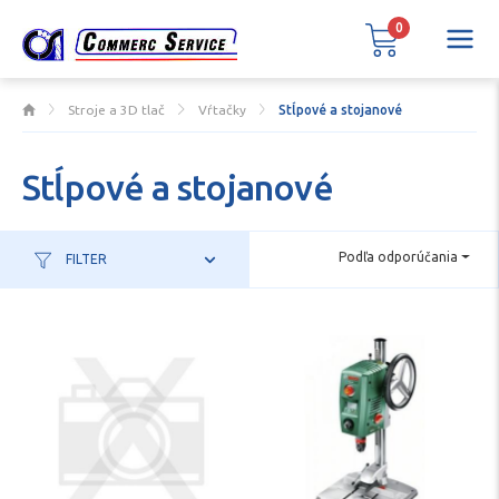
0
Stroje a 3D tlač
Vŕtačky
Stĺpové a stojanové
Stĺpové a stojanové
Podľa odporúčania
FILTER