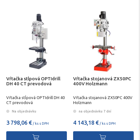
Vŕtačka stĺpová OPTIdrill
Vŕtačka stojanová ZX50PC
DH 40 CT prevodová
400V Holzmann
Vŕtačka stĺpová OPTIdrill DH 40
Vŕtačka stojanová ZX50PC 400V
CT prevodová
Holzmann
Na objednávku
na objednávku 7 dní
3 798,06 €
4 143,18 €
/ ks s DPH
/ ks s DPH