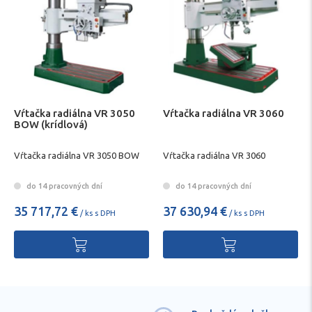
Vŕtačka radiálna VR 3050
Vŕtačka radiálna VR 3060
BOW (krídlová)
Vŕtačka radiálna VR 3050 BOW
Vŕtačka radiálna VR 3060
do 14 pracovných dní
do 14 pracovných dní
35 717,72 €
37 630,94 €
/ ks s DPH
/ ks s DPH