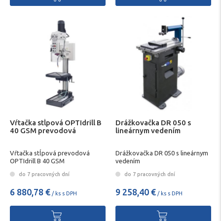
Vŕtačka stĺpová OPTIdrill B
Drážkovačka DR 050 s
40 GSM prevodová
lineárnym vedením
Vŕtačka stĺpová prevodová
Drážkovačka DR 050 s lineárnym
OPTIdrill B 40 GSM
vedením
do 7 pracovných dní
do 7 pracovných dní
6 880,78 €
9 258,40 €
/ ks s DPH
/ ks s DPH