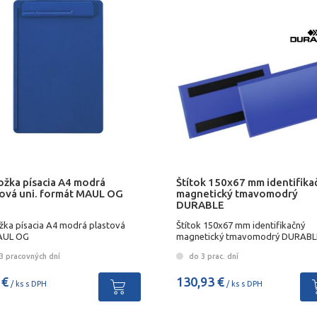
ožka písacia A4 modrá
Štítok 150x67 mm identifika
tová uni. formát MAUL OG
magnetický tmavomodrý
DURABLE
žka písacia A4 modrá plastová
Štítok 150x67 mm identifikačný
AUL OG
magnetický tmavomodrý DURABL
3 pracovných dní
do 3 prac. dní
 €
130,93 €
/ ks s DPH
/ ks s DPH