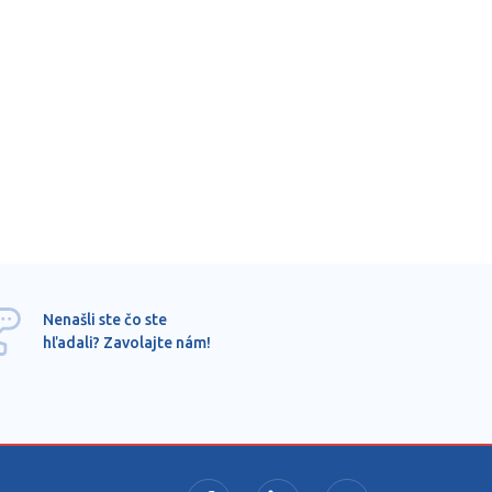
Ponu
Nenašli ste čo ste
mimo
hľadali? Zavolajte nám!
dopy
pros