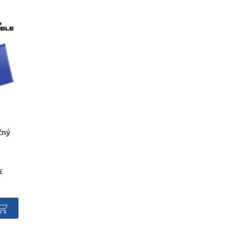
čný
E