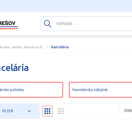
áradie, dielňa, domácnosť
Kancelária
celária
árske potreby
Kancelársky nábytok
ZOR
FILTER