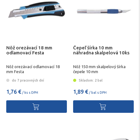
Nôž orezávací 18 mm
Čepeľ šírka 10 mm
odlamovací Festa
náhradna skalpelová 10ks
Nôž orezávací odlamovací 18
Nôž 150 mm skalpelový šírka
mm Festa
čepele 10 mm
do 7 pracovných dní
Skladom: 2 bal
1,76 €
1,89 €
/ ks s DPH
/ bal s DPH