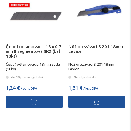
Čepeľ odlamovacia 18 x 0,7
Nôž orezávací S 201 18mm
mm 8 segmentová SK2 (bal
Levior
10ks)
Čepeľ odlamovacia 18 mm sada
Nôž orezávací S 201 18mm
(10ks)
Levior
do 10 pracovných dní
Na objednávku
1,24 €
1,31 €
/ bal s DPH
/ ks s DPH