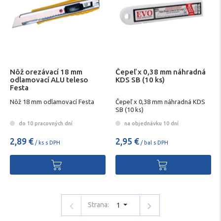
Nôž orezávací 18 mm
Čepeľ x 0,38 mm náhradná
odlamovací ALU teleso
KDS SB (10 ks)
Festa
Nôž 18 mm odlamovací Festa
Čepeľ x 0,38 mm náhradná KDS
SB (10 ks)
do 10 pracovných dní
na objednávku 10 dní
2,89 €
2,95 €
/ ks s DPH
/ bal s DPH
Strana:
1