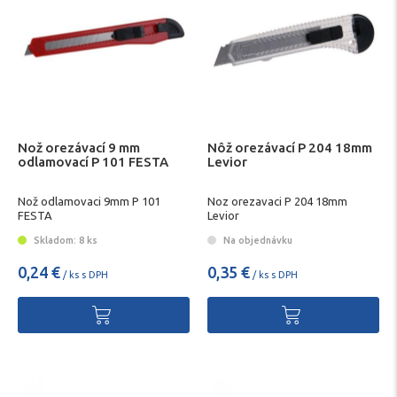
Nož orezávací 9 mm
Nôž orezávací P 204 18mm
odlamovací P 101 FESTA
Levior
Nož odlamovaci 9mm P 101
Noz orezavaci P 204 18mm
FESTA
Levior
Skladom: 8 ks
Na objednávku
0,24 €
0,35 €
/ ks s DPH
/ ks s DPH