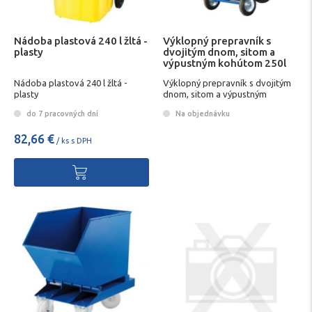
Nádoba plastová 240 l žltá -
Výklopný prepravník s
plasty
dvojitým dnom, sitom a
výpustným kohútom 250l
Nádoba plastová 240 l žltá -
Výklopný prepravník s dvojitým
plasty
dnom, sitom a výpustným
kohútom 250l
do 7 pracovných dní
Na objednávku
82,66 €
/ ks s DPH