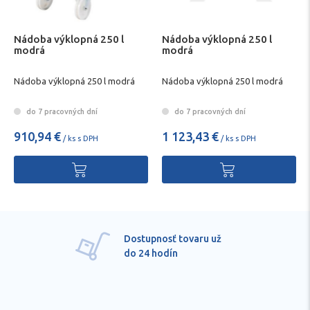
Nádoba výklopná 250 l
Nádoba výklopná 250 l
modrá
modrá
Nádoba výklopná 250 l modrá
Nádoba výklopná 250 l modrá
do 7 pracovných dní
do 7 pracovných dní
910,94 €
1 123,43 €
/ ks s DPH
/ ks s DPH
Pre každú položku
technické kvalifikované
poradenstvo