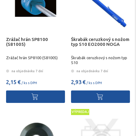
Zrážač hrán SP8100
Škrabák ceruzkový s nožom
(S81005)
typ S10 EO2000 NOGA
Zrážač hrán SP8100 (S81005)
Škrabák ceruzkový s nožom typ
S10
na objednávku 7 dní
na objednávku 7 dní
2,15 €
2,93 €
/ ks s DPH
/ ks s DPH
VÝPREDAJ