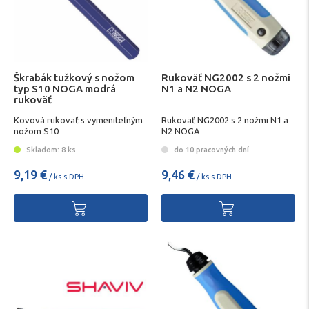
Škrabák tužkový s nožom
Rukoväť NG2002 s 2 nožmi
typ S10 NOGA modrá
N1 a N2 NOGA
rukoväť
Kovová rukoväť s vymeniteľným
Rukoväť NG2002 s 2 nožmi N1 a
nožom S10
N2 NOGA
Skladom: 8 ks
do 10 pracovných dní
9,19 €
9,46 €
/ ks s DPH
/ ks s DPH