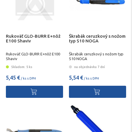
Rukoväť GLO-BURR E+nôž
Škrabák ceruzkový s nožom
E100 Shaviv
typ S10 NOGA
Rukoväť GLO-BURR E+nôž E100
Škrabák ceruzkový s nožom typ
Shaviv
S10 NOGA
Skladom: 5 ks
na objednávku 7 dní
5,45 €
5,54 €
/ ks s DPH
/ ks s DPH