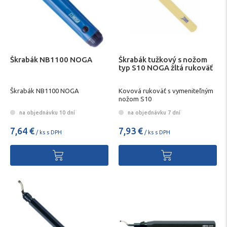
Škrabák NB1100 NOGA
Škrabák tužkový s nožom
typ S10 NOGA žltá rukoväť
Škrabák NB1100 NOGA
Kovová rukoväť s vymeniteľným
nožom S10
na objednávku 10 dní
na objednávku 7 dní
7,64 €
7,93 €
/ ks s DPH
/ ks s DPH