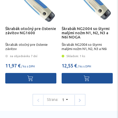
Škrabák otočný pre čistenie
Škrabák NG2004 so štyrmi
závitov NG1600
malými nožm N1, N2, N3 a
N6i NOGA
Škrabák otočný pre čistenie
Škrabák NG2004 so štyrmi
závitov
malými nožm N1, N2, N3 a N6i
NOGA
na objednávku 7 dní
Skladom: 1 ks
11,97 €
12,55 €
/ ks s DPH
/ ks s DPH
Strana:
1