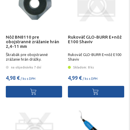
Nôž BN8110 pre
Rukoväť GLO-BURR E+nôž
obojstranné zrážanie hrán
E100 Shaviv
2,4-11 mm
Škrabák pre obojstranné
Rukoväť GLO-BURR E+nôž E100
zrážanie hrán drážky.
Shaviv
na objednávku 7 dní
Skladom: 8 ks
4,98 €
4,99 €
/ ks s DPH
/ ks s DPH