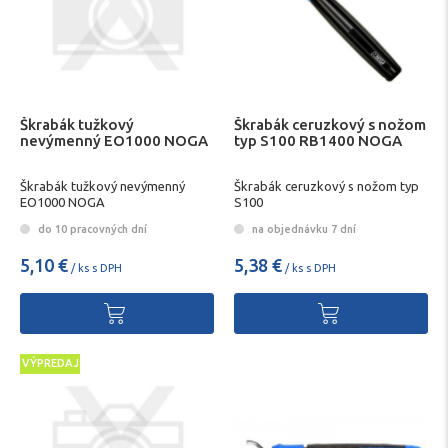
Škrabák tužkový
Škrabák ceruzkový s nožom
nevýmenný EO1000 NOGA
typ S100 RB1400 NOGA
Škrabák tužkový nevýmenný
Škrabák ceruzkový s nožom typ
EO1000 NOGA
S100
do 10 pracovných dní
na objednávku 7 dní
5,10 €
5,38 €
/ ks s DPH
/ ks s DPH
VÝPREDAJ