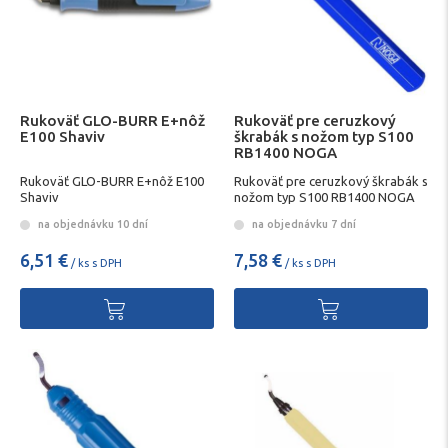
Rukoväť GLO-BURR E+nôž
Rukoväť pre ceruzkový
E100 Shaviv
škrabák s nožom typ S100
RB1400 NOGA
Rukoväť GLO-BURR E+nôž E100
Rukoväť pre ceruzkový škrabák s
Shaviv
nožom typ S100 RB1400 NOGA
na objednávku 10 dní
na objednávku 7 dní
6,51 €
7,58 €
/ ks s DPH
/ ks s DPH