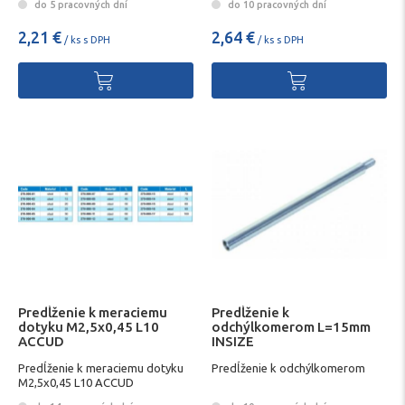
do 5 pracovných dní
do 10 pracovných dní
2,21 €
2,64 €
/ ks s DPH
/ ks s DPH
Predĺženie k meraciemu
Predĺženie k
dotyku M2,5x0,45 L10
odchýlkomerom L=15mm
ACCUD
INSIZE
Predĺženie k meraciemu dotyku
Predĺženie k odchýlkomerom
M2,5x0,45 L10 ACCUD