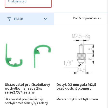
Príslušenstvo
Podľa odporúčania
FILTER
Ukazovateľ pre číselníkový
Dotyk D3 mm guľa M2,5
odchylkomer sada 2ks
oceľ k odchýlkomeru
série2/3/4 zelený
MITUTOYO
Ukazovateľ pre číselníkový
Merací dotyk k odchýlkomeru
odchylkomer série2/3/4 zelený
MITUTOYO