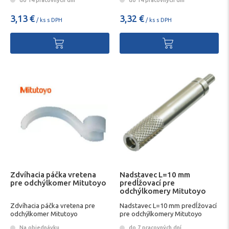
3,13 €
3,32 €
/ ks s DPH
/ ks s DPH
Zdvíhacia páčka vretena
Nadstavec L=10 mm
pre odchýlkomer Mitutoyo
predĺžovací pre
odchýlkomery Mitutoyo
Zdvíhacia páčka vretena pre
Nadstavec L=10 mm predĺžovací
odchýlkomer Mitutoyo
pre odchýlkomery Mitutoyo
Na objednávku
do 7 pracovných dní