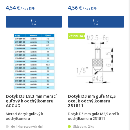
4,54 €
4,56 €
/ ks s DPH
/ ks s DPH
VÝPREDAJ
Dotyk D3 L8,3 mm merací
Dotyk D3 mm guľa M2,5
guľový k odchýlkomeru
oceľ k odchýlkomeru
ACCUD
251811
Merací dotyk guľový k
Dotyk D3 mm guľa M2,5 oceľ k
odchýlkomeru
odchýlkomeru 251811
do 14 pracovných dní
Skladom: 2 ks