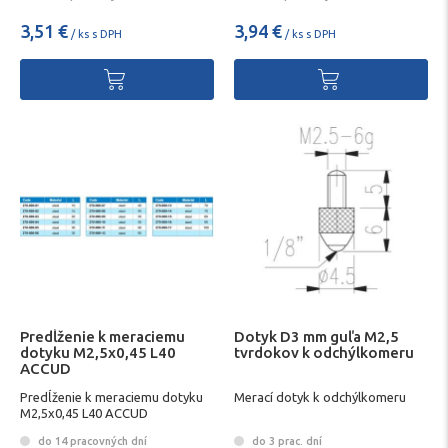
3,51 €
3,94 €
/ ks s DPH
/ ks s DPH
Predĺženie k meraciemu
Dotyk D3 mm guľa M2,5
dotyku M2,5x0,45 L40
tvrdokov k odchýlkomeru
ACCUD
Predĺženie k meraciemu dotyku
Merací dotyk k odchýlkomeru
M2,5x0,45 L40 ACCUD
do 14 pracovných dní
do 3 prac. dní