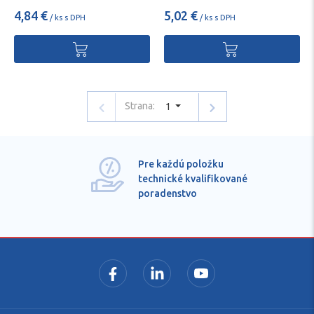
4,84 €
5,02 €
/ ks s DPH
/ ks s DPH
Strana:
1
Pre každú položku
technické kvalifikované
poradenstvo