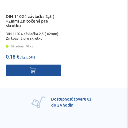
DIN 11024 závlačka 2,5 (
=2mm) Zn točená pre
skrutku
DIN 11024 závlačka 2,5 ( =2mm)
Zn točená pre skrutku
Skladom: 40 ks
0,18 €
/ ks s DPH
Dostupnosť tovaru už
do 24 hodín