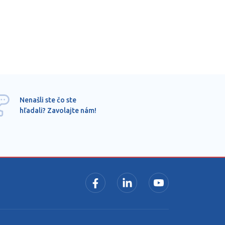
Ponu
Nenašli ste čo ste
mimo
hľadali? Zavolajte nám!
dopy
pros