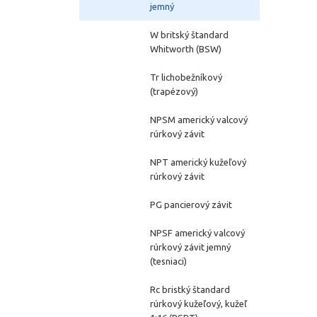
jemný
W britský štandard
Whitworth (BSW)
Tr lichobežníkový
(trapézový)
NPSM americký valcový
rúrkový závit
NPT americký kužeľový
rúrkový závit
PG pancierový závit
NPSF americký valcový
rúrkový závit jemný
(tesniaci)
Rc bristký štandard
rúrkový kužeľový, kužeľ