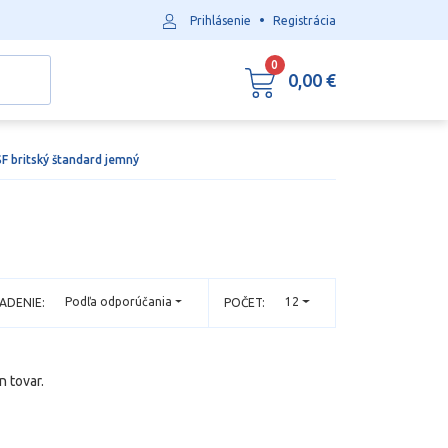
•
Prihlásenie
Registrácia
0
0,00 €
F britský štandard jemný
Podľa odporúčania
12
ADENIE:
POČET:
n tovar.