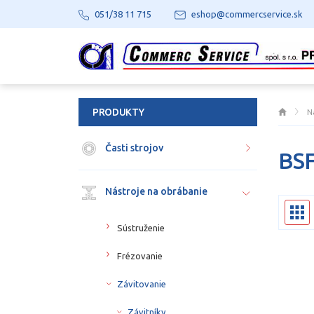
051/38 11 715
eshop@commercservice.sk
PRODUKTY
N
Časti strojov
BSF
Nástroje na obrábanie
Sústruženie
Frézovanie
Závitovanie
Závitníky