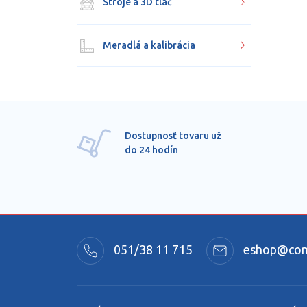
Stroje a 3D tlač
Meradlá a kalibrácia
Dostupnosť tovaru už
do 24 hodín
051/38 11 715
eshop@comm