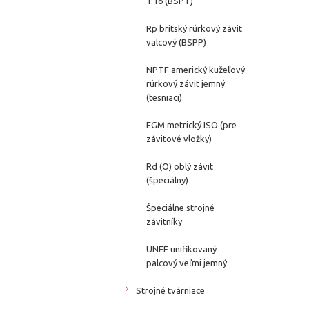
1:16 (BSPT)
Rp britský rúrkový závit
valcový (BSPP)
NPTF americký kužeľový
rúrkový závit jemný
(tesniaci)
EGM metrický ISO (pre
závitové vložky)
Rd (O) oblý závit
(špeciálny)
Špeciálne strojné
závitníky
UNEF unifikovaný
palcový veľmi jemný
Strojné tvárniace