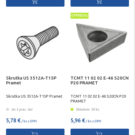
VÝPREDAJ
Skrutka US 3512A-T15P
TCMT 11 02 02 E-46 S20CN
Pramet
P20 PRAMET
Skrutka US 3512A-T15P Pramet
TCMT 11 02 02 E-46 S20CN P20
PRAMET
do 3 prac. dní
Skladom: 30 ks
5,78 €
5,96 €
/ ks s DPH
/ ks s DPH