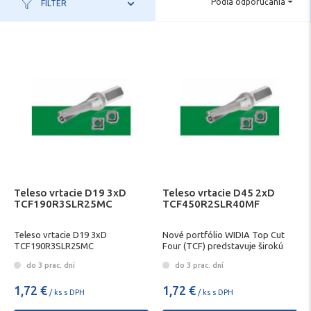
Podľa odporúčania
FILTER
Teleso vrtacie D19 3xD
Teleso vrtacie D45 2xD
TCF190R3SLR25MC
TCF450R2SLR40MF
Teleso vrtacie D19 3xD
Nové portfólio WIDIA Top Cut
TCF190R3SLR25MC
Four (TCF) predstavuje širokú
ponuku určenú pre zákazníkov,
do 3 prac. dní
do 3 prac. dní
ktorí hľadajú univerzálnu vŕtaciu
platformu s plátkami. Rozsah
1,72 €
1,72 €
priemerov od D12 až D68 mm v
/ ks s DPH
/ ks s DPH
dĺžkach 2 x D, 3 x D, 4 x D a 5 x D