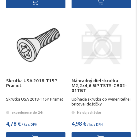
Skrutka USA 2018-T15P
Náhradný diel skrutka
Pramet
M2,2x4,6 6IP TSTS-CB02-
01TBT
Skrutka USA 2018-T15P Pramet
Upínacia skrutka do vymeniteľnej
britovej doštičky
expedujeme do 24h
Na objednávku
4,78 €
4,98 €
/ ks s DPH
/ ks s DPH