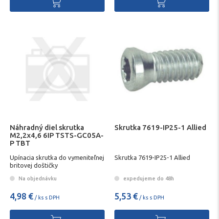
Náhradný diel skrutka
Skrutka 7619-IP25-1 Allied
M2,2x4,6 6IP TSTS-GC05A-
P TBT
Upínacia skrutka do vymeniteľnej
Skrutka 7619-IP25-1 Allied
britovej doštičky
Na objednávku
expedujeme do 48h
4,98 €
5,53 €
/ ks s DPH
/ ks s DPH