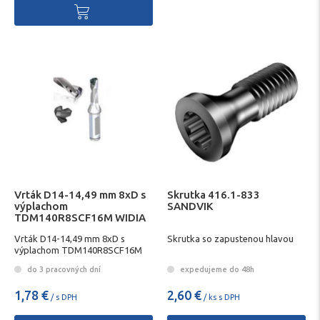
Vrták D14-14,49 mm 8xD s
Skrutka 416.1-833
výplachom
SANDVIK
TDM140R8SCF16M WIDIA
Vrták D14-14,49 mm 8xD s
Skrutka so zapustenou hlavou
výplachom TDM140R8SCF16M
WIDIA
do 3 pracovných dní
expedujeme do 48h
1,78 €
2,60 €
/ s DPH
/ ks s DPH