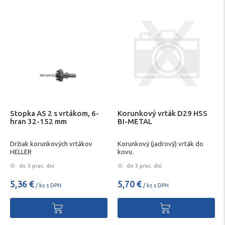
Stopka AS 2 s vrtákom, 6-
Korunkový vrták D29 HSS
hran 32-152 mm
BI-METAL
Držiak korunkových vrtákov
Korunkový (jadrový) vrták do
HELLER
kovu.
do 3 prac. dní
do 3 prac. dní
5,36 €
5,70 €
/ ks s DPH
/ ks s DPH