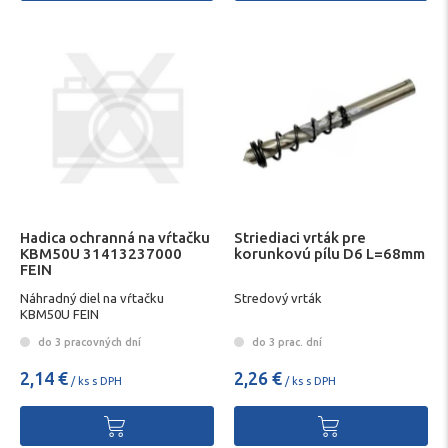
Hadica ochranná na vŕtačku
Striediaci vrták pre
KBM50U 31413237000
korunkovú pílu D6 L=68mm
FEIN
Náhradný diel na vŕtačku
Stredový vrták
KBM50U FEIN
do 3 pracovných dní
do 3 prac. dní
2,14 €
2,26 €
/ ks s DPH
/ ks s DPH