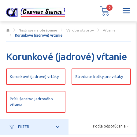
0
Nástroje na obrábanie
Výroba otvorov
Vŕtanie
Korunkové (jadrové) vŕtanie
Korunkové (jadrové) vŕtanie
Korunkové (jadrové) vrtáky
Strediace kolíky pre vrtáky
Príslušenstvo jadrového
vŕtania
Podľa odporúčania
FILTER