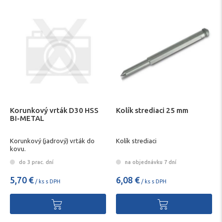
Korunkový vrták D30 HSS
Kolík strediaci 25 mm
BI-METAL
Korunkový (jadrový) vrták do
Kolík strediaci
kovu.
do 3 prac. dní
na objednávku 7 dní
5,70 €
6,08 €
/ ks s DPH
/ ks s DPH