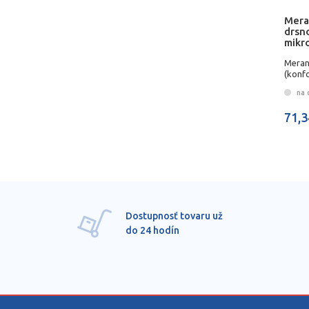
Mera
drsno
mikr
Meran
(konfo
na 
71,3
Dostupnosť tovaru už
do 24 hodín