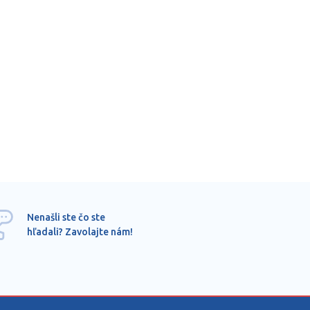
Ponu
Nenašli ste čo ste
mimo
hľadali? Zavolajte nám!
dopy
pros