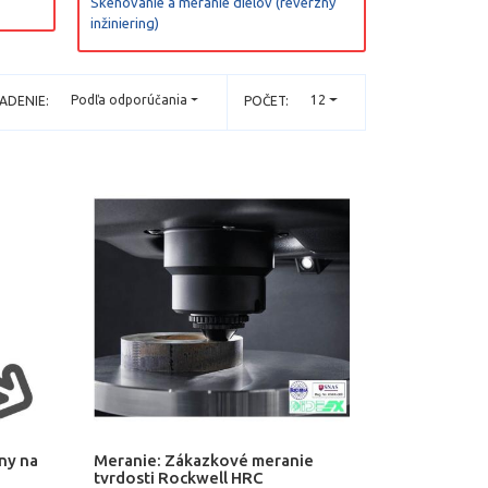
Skenovanie a meranie dielov (reverzný
inžiniering)
Podľa odporúčania
12
ADENIE:
POČET:
ny na
Meranie: Zákazkové meranie
tvrdosti Rockwell HRC