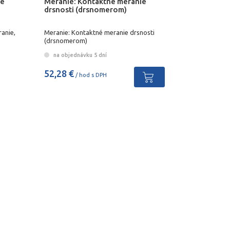
vé
Meranie: Kontaktné meranie
drsnosti (drsnomerom)
anie,
Meranie: Kontaktné meranie drsnosti
(drsnomerom)
na objednávku 5 dní
52,28 €
/ hod s DPH