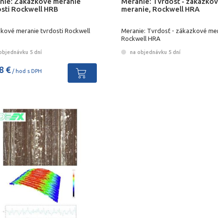
nie: Zákazkové meranie
Meranie: Tvrdosť - zákazko
osti Rockwell HRB
meranie, Rockwell HRA
kové meranie tvrdosti Rockwell
Meranie: Tvrdosť - zákazkové mer
Rockwell HRA
objednávku 5 dní
na objednávku 5 dní
8 €
/ hod s DPH