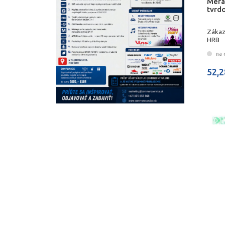
Mera
tvrd
Zákaz
HRB
na 
52,2