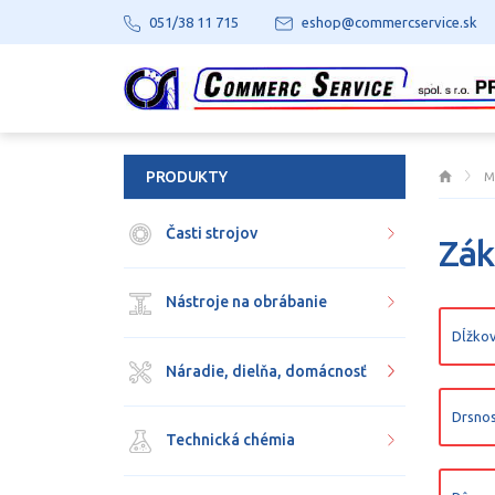
051/38 11 715
eshop@commercservice.sk
PRODUKTY
M
Časti strojov
Zák
Nástroje na obrábanie
Dĺžkov
Náradie, dielňa, domácnosť
Drsnos
Technická chémia