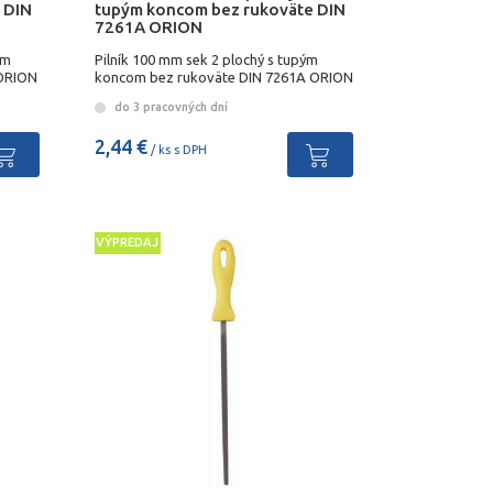
 DIN
tupým koncom bez rukoväte DIN
7261A ORION
ým
Pilník 100 mm sek 2 plochý s tupým
 ORION
koncom bez rukoväte DIN 7261A ORION
do 3 pracovných dní
2,44 €
/ ks s DPH
VÝPREDAJ