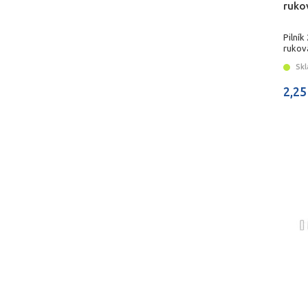
ruko
Pilník
rukov
Skl
2,25