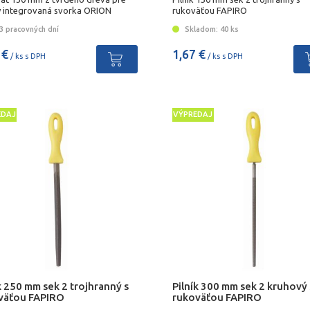
ky integrovaná svorka ORION
rukoväťou FAPIRO
3 pracovných dní
Skladom: 40 ks
 €
1,67 €
/ ks s DPH
/ ks s DPH
EDAJ
VÝPREDAJ
k 250 mm sek 2 trojhranný s
Pilník 300 mm sek 2 kruhový 
väťou FAPIRO
rukoväťou FAPIRO