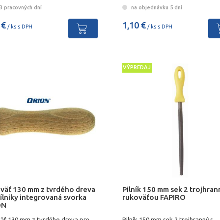
3 pracovných dní
na objednávku 5 dní
 €
1,10 €
/ ks s DPH
/ ks s DPH
VÝPREDAJ
väť 130 mm z tvrdého dreva
Pilník 150 mm sek 2 trojhran
ílniky integrovaná svorka
rukoväťou FAPIRO
ON
äť 130 mm z tvrdého dreva pre
Pilník 150 mm sek 2 trojhranný s