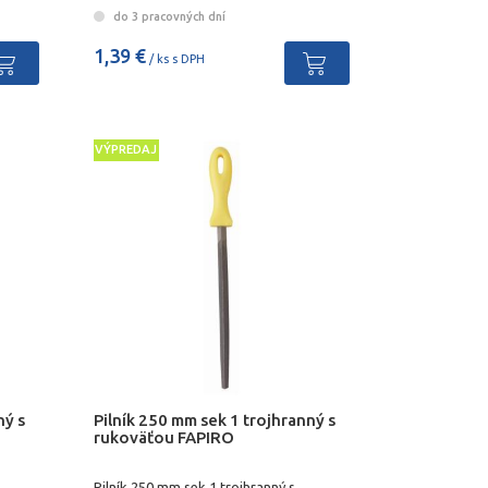
do 3 pracovných dní
1,39 €
/ ks s DPH
VÝPREDAJ
ný s
Pilník 250 mm sek 1 trojhranný s
rukoväťou FAPIRO
Pilník 250 mm sek 1 trojhranný s