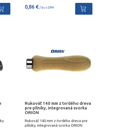
0,86 €
/ ks s DPH
e
Rukoväť 140 mm z tvrdého dreva
pre pílniky, integrovaná svorka
ORION
iky
Rukoväť 140 mm z tvrdého dreva pre
pílniky, integrovaná svorka ORION