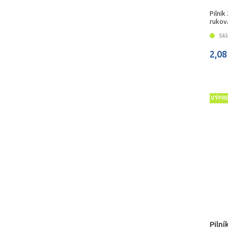
Pilník
rukov
Skl
2,08
VÝPR
Pilní