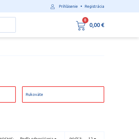
•
Prihlásenie
Registrácia
0
0,00 €
Rukoväte
Podľa odporúčania
12