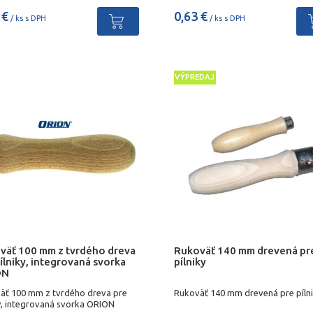
 €
0,63 €
/ ks s DPH
/ ks s DPH
VÝPREDAJ
väť 100 mm z tvrdého dreva
Rukoväť 140 mm drevená pr
ílniky, integrovaná svorka
pílniky
ON
äť 100 mm z tvrdého dreva pre
Rukoväť 140 mm drevená pre píln
ky, integrovaná svorka ORION