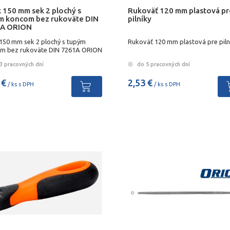
k 150 mm sek 2 plochý s
Rukoväť 120 mm plastová pr
m koncom bez rukoväte DIN
pilníky
A ORION
 150 mm sek 2 plochý s tupým
Rukoväť 120 mm plastová pre piln
m bez rukoväte DIN 7261A ORION
3 pracovných dní
do 5 pracovných dní
 €
2,53 €
/ ks s DPH
/ ks s DPH