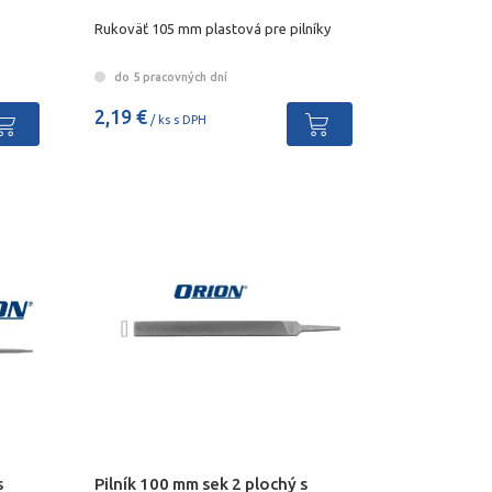
Rukoväť 105 mm plastová pre pilníky
do 5 pracovných dní
2,19 €
/ ks s DPH
s
Pilník 100 mm sek 2 plochý s