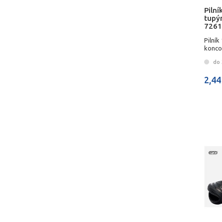
Pilní
tupý
7261
Pilník
konco
do 
2,44