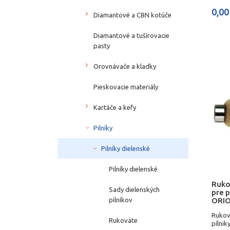
0,00
Diamantové a CBN kotúče
Diamantové a tušírovacie
pasty
Orovnávače a kladky
Pieskovacie materiály
Kartáče a kefy
Pilníky
Pilníky dielenské
Pilníky dielenské
Ruko
Sady dielenských
pre p
ORI
pilníkov
Rukov
Rukoväte
pílni