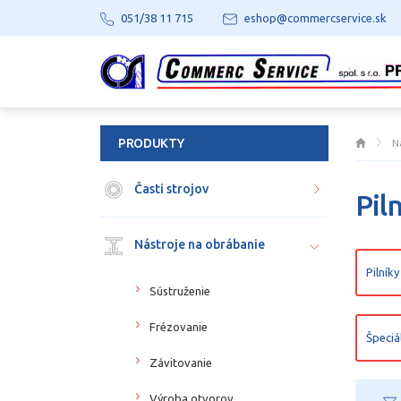
051/38 11 715
eshop@commercservice.sk
PRODUKTY
N
Časti strojov
Pil
Nástroje na obrábanie
Pilník
Sústruženie
Frézovanie
Špeciá
Závitovanie
Výroba otvorov