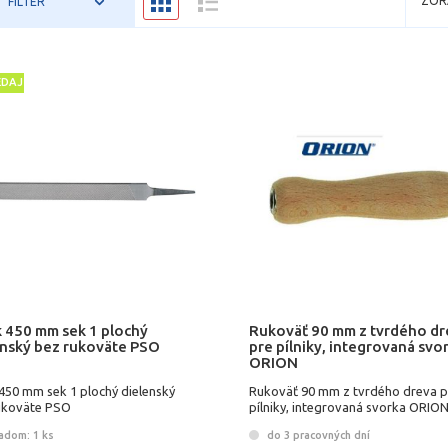
ZOR
FILTER
EDAJ
k 450 mm sek 1 plochý
Rukoväť 90 mm z tvrdého dr
enský bez rukoväte PSO
pre pílniky, integrovaná svo
ORION
 450 mm sek 1 plochý dielenský
Rukoväť 90 mm z tvrdého dreva p
ukoväte PSO
pílniky, integrovaná svorka ORIO
adom: 1 ks
do 3 pracovných dní