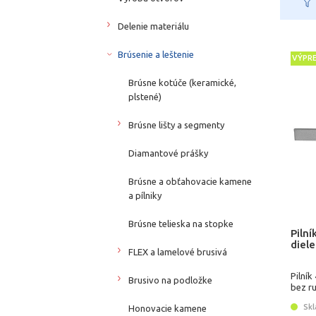
Delenie materiálu
Brúsenie a leštenie
VÝPR
Brúsne kotúče (keramické,
plstené)
Brúsne lišty a segmenty
Diamantové prášky
Brúsne a obťahovacie kamene
a pílniky
Brúsne telieska na stopke
Pilní
diel
FLEX a lamelové brusivá
Pilník
Brusivo na podložke
bez r
Skl
Honovacie kamene