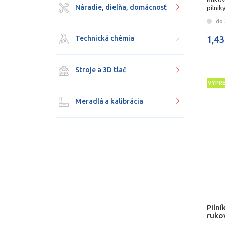
Náradie, dielňa, domácnosť
pílni
do 
Technická chémia
1,43
Stroje a 3D tlač
VÝPR
Meradlá a kalibrácia
Pilní
ruko