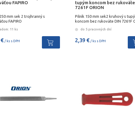
väťou FAPIRO
tupým koncom bez rukoväte
7261F ORION
 250 mm sek 2 trojhranný s
Pilník 150 mm sek2 kruhový s tup
äťou FAPIRO
koncom bez rukoväte DIN 7261F
adom: 11 ks
do 5 pracovných dní
 €
2,39 €
/ ks s DPH
/ ks s DPH