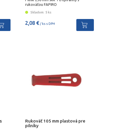
rukoväťou FAPIRO
Skladom: 5 ks
2,08 €
/ ks s DPH
s
Rukoväť 105 mm plastová pre
pilníky