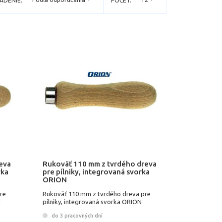
ADENIE:
POČET:
eva
Rukoväť 110 mm z tvrdého dreva
rka
pre pílniky, integrovaná svorka
ORION
re
Rukoväť 110 mm z tvrdého dreva pre
N
pílniky, integrovaná svorka ORION
do 3 pracovných dní