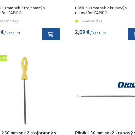
 250 mm sek 2 trojhranný s
Pilník 300 mm sek 2 kruhový s
äťou FAPIRO
rukoväťou FAPIRO
adom: 10 ks
Skladom: 2 ks
 €
2,09 €
/ ks s DPH
/ ks s DPH
EDAJ
k 250 mm sek 2 trojhranný s
Pilník 150 mm sek2 kruhový 