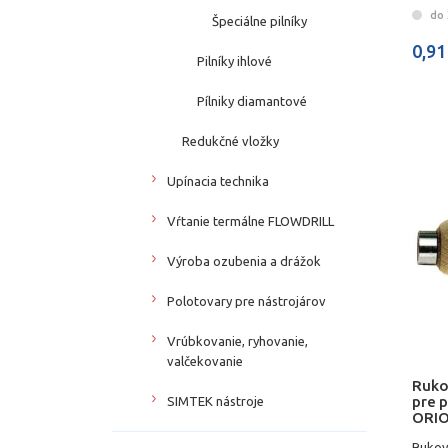
do 
Špeciálne pilníky
0,91
Pilníky ihlové
Pílniky diamantové
Redukčné vložky
Upínacia technika
Vŕtanie termálne FLOWDRILL
Výroba ozubenia a drážok
Polotovary pre nástrojárov
Vrúbkovanie, ryhovanie,
valčekovanie
Ruko
pre p
SIMTEK nástroje
ORI
Rukov