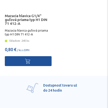
Mazacia hlavica G1/4"
guľová priama typ H1 DIN
71 412-A
Mazacia hlavica guľová priama
typ H1 DIN 71 412-A
Skladom: 245 ks
0,80 €
/ ks s DPH
Dostupnosť tovaru už
do 24 hodín